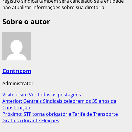
registro sindical também será cancelado se a entidade
não atualizar informações sobre sua diretoria.
Sobre o autor
Contricom
Administrator
Visite o site
Ver todas as postagens
Navegação
Anterior:
Centrais Sindicais celebram os 35 anos da
Constituição
de
Próximo:
STF torna obrigatória Tarifa de Transporte
artigos
Gratuita durante Eleições