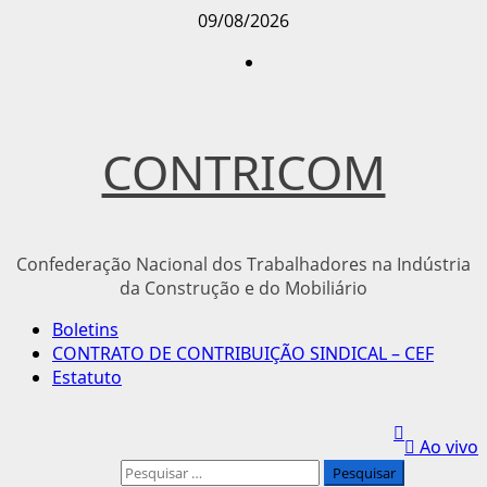
Avançar
09/08/2026
para
Instagram
o
conteúdo
CONTRICOM
Confederação Nacional dos Trabalhadores na Indústria
da Construção e do Mobiliário
Menu
Boletins
principal
CONTRATO DE CONTRIBUIÇÃO SINDICAL – CEF
Estatuto
Ao vivo
Pesquisar