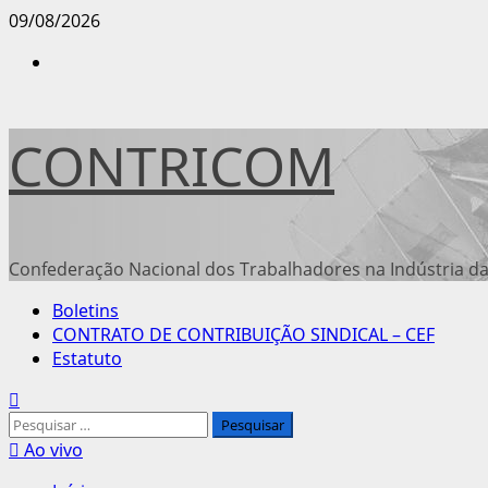
Avançar
09/08/2026
para
Instagram
o
conteúdo
CONTRICOM
Confederação Nacional dos Trabalhadores na Indústria da
Menu
Boletins
principal
CONTRATO DE CONTRIBUIÇÃO SINDICAL – CEF
Estatuto
Pesquisar
por:
Ao vivo