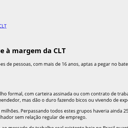
CLT
ive à margem da CLT
ões de pessoas, com mais de 16 anos, aptas a pegar no baten
ho formal, com carteira assinada ou com contrato de traba
endedor, mas dão o duro fazendo bicos ou vivendo de exp
ilhões. Perpassando todos estes grupos haveria ainda 25 
lhador sem relação regular de emprego.
ao mercado de trabalho real existente hoje no Brasil quanto