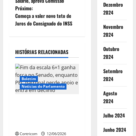
Salário, aprova Comissão
v
Dezembro
Próximo:
2024
e
Começa a valer novo teto de
Juros do Consignado do INSS
Novembro
g
2024
a
Outubro
HISTÓRIAS RELACIONADAS
ç
2024
ã
Setembro
o
2024
Boletim
Notícias do Parlamento
d
Agosto
2024
Fim da escala 6×1 ganha
e
força no Senado, enquanto
Julho 2024
a
PEC patronal perde apoio e
entra em declínio
Junho 2024
r
Contricom
12/06/2026