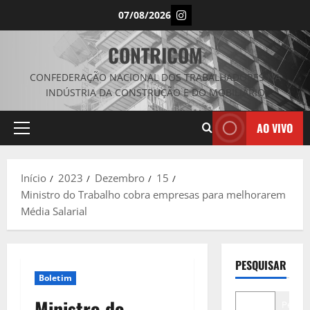
Avançar
Instagram
07/08/2026
para
o
CONTRICOM
conteúdo
CONFEDERAÇÃO NACIONAL DOS TRABALHADORES NA
INDÚSTRIA DA CONSTRUÇÃO E DO MOBILIÁRIO
AO VIVO
Menu
principal
Início
2023
Dezembro
15
Ministro do Trabalho cobra empresas para melhorarem
Média Salarial
PESQUISAR
Boletim
Ministro do
Pesqui