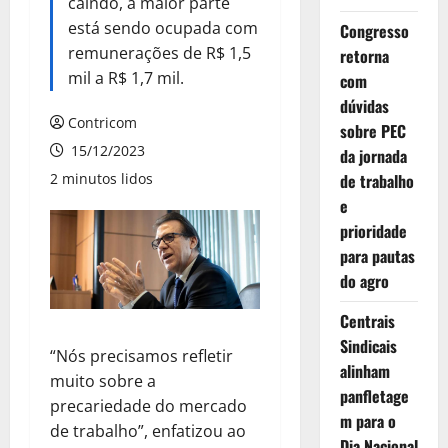
caindo, a maior parte
está sendo ocupada com
Congresso
remunerações de R$ 1,5
retorna
mil a R$ 1,7 mil.
com
dúvidas
Contricom
sobre PEC
15/12/2023
da jornada
2 minutos lidos
de trabalho
e
prioridade
para pautas
do agro
Centrais
Sindicais
“Nós precisamos refletir
alinham
muito sobre a
panfletage
precariedade do mercado
m para o
de trabalho”, enfatizou ao
Dia Nacional