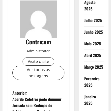
Agosto
2025
Julho 2025
Junho 2025
Contricom
Maio 2025
Administrator
Abril 2025
Visite o site
Março 2025
Ver todas as
postagens
Fevereiro
2025
N
Anterior:
Janeiro
Acordo Coletivo pode diminuir
a
2025
Jornada sem Redução de