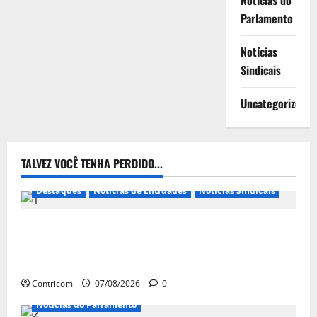
Notícias do
Parlamento
Notícias
Sindicais
Uncategorized
TALVEZ VOCÊ TENHA PERDIDO...
Destaques
Notícias de Entidades
Notícias Sindicais
FETRACONSPAR PROMOVE DEBATE SOBRE NR 01,
QUE TRATA DE RISCOS PSICOSSOCIAIS NOS LOCAIS
DE TRABALHO
Contricom
07/08/2026
0
Notícias do Parlamento