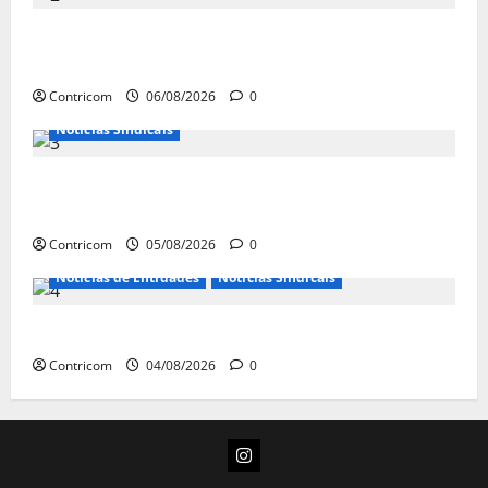
Congresso retorna com dúvidas sobre PEC da
jornada de trabalho e prioridade para pautas do agro
Contricom
06/08/2026
0
Notícias Sindicais
Centrais Sindicais alinham panfletagem para o Dia
Nacional de Luta
Contricom
05/08/2026
0
Notícias de Entidades
Notícias Sindicais
Dia 10/08: TODOS JUNTOS!
Contricom
04/08/2026
0
Instagram