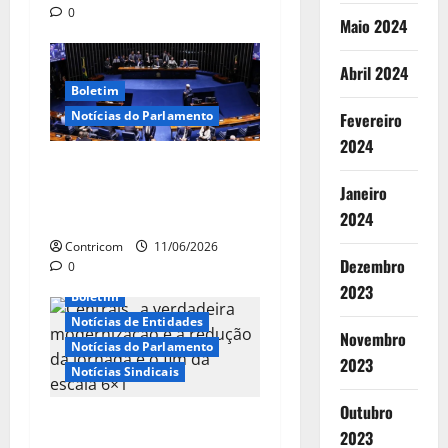
0
t
Maio 2024
i
Abril 2024
Boletim
g
Notícias do Parlamento
Fevereiro
2024
o
Aprovação da PEC joga
s
pressão sobre senadores
Janeiro
pelo fim da escala 6×1
2024
Contricom
11/06/2026
Dezembro
0
2023
Boletim
Notícias de Entidades
Novembro
Notícias do Parlamento
2023
Notícias Sindicais
Outubro
Centrais: a verdadeira
2023