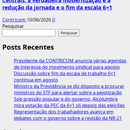
Centrais: a verdadeira modernização é a
redução da jornada e o fim da escala 6×1
Contricom
10/06/2026
0
Pesquisar
Pesquisar
Posts Recentes
Presidente da CONTRICOM anuncia várias agendas
de interesse do movimento sindical para agosto
Discussão sobre fim da escala de trabalho 6×1
continua em agosto
Ministro da Previdência se diz disposto a procurar
ministros do STF para alertar sobre a pejotização
Sob pressão popular e do governo, Alcolumbre
mira votação da PEC da 6×1 só depois das eleições
Representação dos trabalhadores avança em
debates com o governo sobre a revisão da NR-21