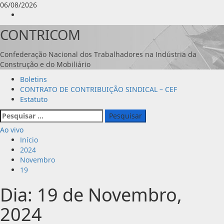
Avançar
06/08/2026
para
Instagram
o
CONTRICOM
conteúdo
Confederação Nacional dos Trabalhadores na Indústria da
Construção e do Mobiliário
Menu
Boletins
principal
CONTRATO DE CONTRIBUIÇÃO SINDICAL – CEF
Estatuto
Pesquisar
por:
Ao vivo
Início
2024
Novembro
19
Dia:
19 de Novembro,
2024