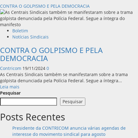
CONTRA O GOLPISMO E PELA DEMOCRACIA
Boletim
Notícias Sindicais
CONTRA O GOLPISMO E PELA
DEMOCRACIA
Contricom
19/11/2024
0
As Centrais Sindicais também se manifestaram sobre a trama
golpista denunciada pela Polícia Federal. Segue a íntegra...
Leia
Leia mais
mais
Pesquisar
sobre
Pesquisar
CONTRA
O
Posts Recentes
GOLPISMO
E
Presidente da CONTRICOM anuncia várias agendas de
PELA
interesse do movimento sindical para agosto
DEMOCRACIA