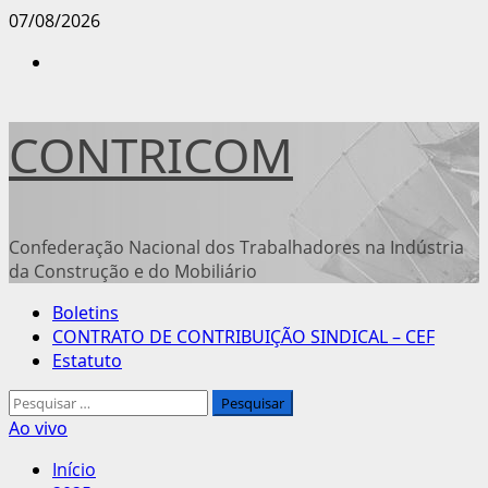
Avançar
07/08/2026
para
Instagram
o
conteúdo
CONTRICOM
Confederação Nacional dos Trabalhadores na Indústria
da Construção e do Mobiliário
Menu
Boletins
principal
CONTRATO DE CONTRIBUIÇÃO SINDICAL – CEF
Estatuto
Pesquisar
por:
Ao vivo
Início