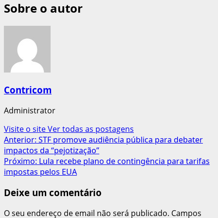
Sobre o autor
Contricom
Administrator
Visite o site
Ver todas as postagens
Navegação
Anterior:
STF promove audiência pública para debater
impactos da “pejotização”
de
Próximo:
Lula recebe plano de contingência para tarifas
artigos
impostas pelos EUA
Deixe um comentário
O seu endereço de email não será publicado.
Campos