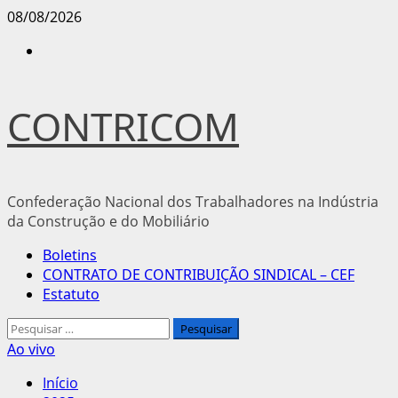
Avançar
08/08/2026
para
Instagram
o
conteúdo
CONTRICOM
Confederação Nacional dos Trabalhadores na Indústria
da Construção e do Mobiliário
Menu
Boletins
principal
CONTRATO DE CONTRIBUIÇÃO SINDICAL – CEF
Estatuto
Pesquisar
por:
Ao vivo
Início