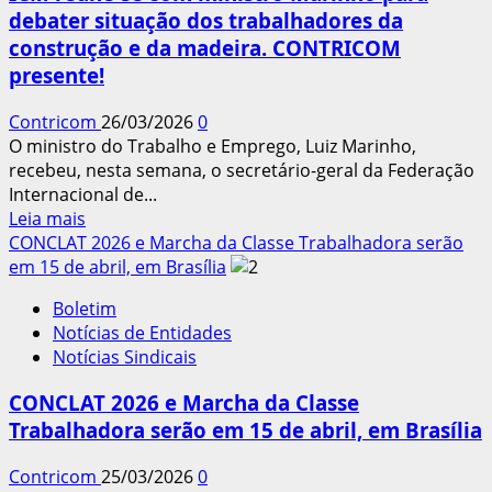
para
debater situação dos trabalhadores da
reduzir
construção e da madeira. CONTRICOM
a
jornada
presente!
Contricom
26/03/2026
0
O ministro do Trabalho e Emprego, Luiz Marinho,
recebeu, nesta semana, o secretário-geral da Federação
Internacional de...
Leia
Leia mais
mais
CONCLAT 2026 e Marcha da Classe Trabalhadora serão
sobre
em 15 de abril, em Brasília
ICM
Boletim
reúne-
Notícias de Entidades
se
Notícias Sindicais
com
ministro
CONCLAT 2026 e Marcha da Classe
Marinho
Trabalhadora serão em 15 de abril, em Brasília
para
debater
Contricom
25/03/2026
0
situação