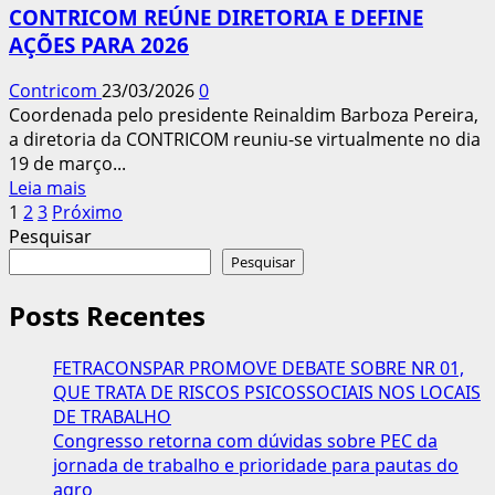
CONTRICOM REÚNE DIRETORIA E DEFINE
bases
AÇÕES PARA 2026
e
amplia
Contricom
23/03/2026
0
a
Coordenada pelo presidente Reinaldim Barboza Pereira,
mobilização
a diretoria da CONTRICOM reuniu-se virtualmente no dia
19 de março...
Leia
Leia mais
Paginação
mais
1
2
3
Próximo
sobre
Pesquisar
dos
CONTRICOM
Pesquisar
conteúdos
REÚNE
DIRETORIA
Posts Recentes
E
DEFINE
FETRACONSPAR PROMOVE DEBATE SOBRE NR 01,
AÇÕES
QUE TRATA DE RISCOS PSICOSSOCIAIS NOS LOCAIS
PARA
DE TRABALHO
2026
Congresso retorna com dúvidas sobre PEC da
jornada de trabalho e prioridade para pautas do
agro