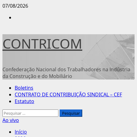
Avançar
07/08/2026
para
Instagram
o
conteúdo
CONTRICOM
Confederação Nacional dos Trabalhadores na Indústria
da Construção e do Mobiliário
Menu
Boletins
principal
CONTRATO DE CONTRIBUIÇÃO SINDICAL – CEF
Estatuto
Pesquisar
por:
Ao vivo
Início