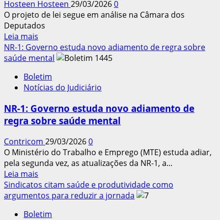
Hosteen Hosteen
29/03/2026
0
O projeto de lei segue em análise na Câmara dos
Deputados
Leia
Leia mais
mais
NR-1: Governo estuda novo adiamento de regra sobre
sobre
saúde mental
Comissão
Boletim
aprova
Notícias do Judiciário
regras
para
NR-1: Governo estuda novo adiamento de
uso
regra sobre saúde mental
de
IA
Contricom
29/03/2026
0
no
O Ministério do Trabalho e Emprego (MTE) estuda adiar,
ambiente
pela segunda vez, as atualizações da NR-1, a...
de
Leia
Leia mais
trabalho
mais
Sindicatos citam saúde e produtividade como
sobre
argumentos para reduzir a jornada
NR-
Boletim
1: