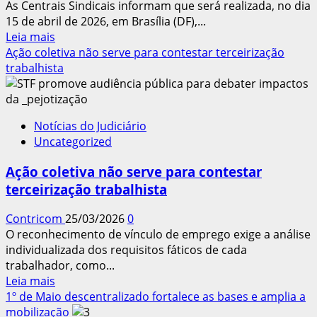
As Centrais Sindicais informam que será realizada, no dia
dos
15 de abril de 2026, em Brasília (DF),...
trabalhadores
Leia
Leia mais
da
mais
Ação coletiva não serve para contestar terceirização
construção
sobre
trabalhista
e
CONCLAT
da
2026
madeira.
e
CONTRICOM
Notícias do Judiciário
Marcha
presente!
Uncategorized
da
Classe
Ação coletiva não serve para contestar
Trabalhadora
terceirização trabalhista
serão
em
Contricom
25/03/2026
0
15
O reconhecimento de vínculo de emprego exige a análise
de
individualizada dos requisitos fáticos de cada
abril,
trabalhador, como...
em
Leia
Leia mais
Brasília
mais
1º de Maio descentralizado fortalece as bases e amplia a
sobre
mobilização