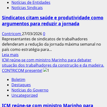
Notícias de Entidades
Governo
Notícias Sindicais
estuda
novo
Sindicatos citam saúde e produtividade como
adiamento
argumentos para reduzir a jornada
de
regra
Contricom
27/03/2026
0
sobre
Representantes de sindicatos de trabalhadores
saúde
defenderam a redução da jornada máxima semanal no
mental
país como estratégia para...
Leia
Leia mais
mais
ICM reúne-se com ministro Marinho para debater
sobre
situação dos trabalhadores da construção e da madeira.
Sindicatos
CONTRICOM presente!
citam
Boletim
saúde
Destaques
e
Notícias do Governo
produtividade
Uncategorized
como
argumentos
ICM reúne-se com ministro Marinho para