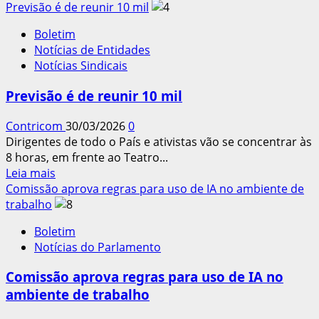
mais
Previsão é de reunir 10 mil
sobre
Boletim
Centrais
Notícias de Entidades
Sindicais
Notícias Sindicais
e
entidades
Previsão é de reunir 10 mil
convocam
Conclat
Contricom
30/03/2026
0
2026
Dirigentes de todo o País e ativistas vão se concentrar às
dia
8 horas, em frente ao Teatro...
15
Leia
Leia mais
de
mais
Comissão aprova regras para uso de IA no ambiente de
abril
sobre
trabalho
em
Previsão
Brasília
Boletim
é
Notícias do Parlamento
de
reunir
Comissão aprova regras para uso de IA no
10
ambiente de trabalho
mil