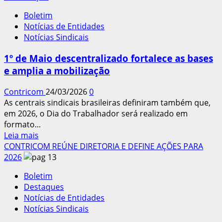
Ação
Boletim
coletiva
Notícias de Entidades
não
Notícias Sindicais
serve
para
1º de Maio descentralizado fortalece as bases
contestar
e amplia a mobilização
terceirização
trabalhista
Contricom
24/03/2026
0
As centrais sindicais brasileiras definiram também que,
em 2026, o Dia do Trabalhador será realizado em
formato...
Leia
Leia mais
mais
CONTRICOM REÚNE DIRETORIA E DEFINE AÇÕES PARA
sobre
2026
1º
Boletim
de
Destaques
Maio
Notícias de Entidades
descentralizado
Notícias Sindicais
fortalece
as