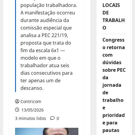
população trabalhadora.
LOCAIS
A manifestação ocorreu
DE
durante audiência da
TRABALH
comissão especial que
O
analisa a PEC 221/19,
Congress
proposta que trata do
o retorna
fim da escala 6x1 —
com
modelo em que o
dúvidas
trabalhador atua seis
sobre PEC
dias consecutivos para
da
ter apenas um de
jornada
descanso.
de
trabalho
Contricom
e
13/05/2026
prioridad
3 minutos lidos
0
e para
pautas