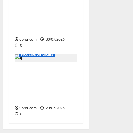
Previdência se diz
disposto a procurar
ministros do STF para
alertar sobre a
pejotização
Contricom
30/07/2026
0
Notícias do Governo
Notícias Sindicais
Representação dos
trabalhadores avança
em debates com o
governo sobre a
revisão da NR-21
Contricom
29/07/2026
0