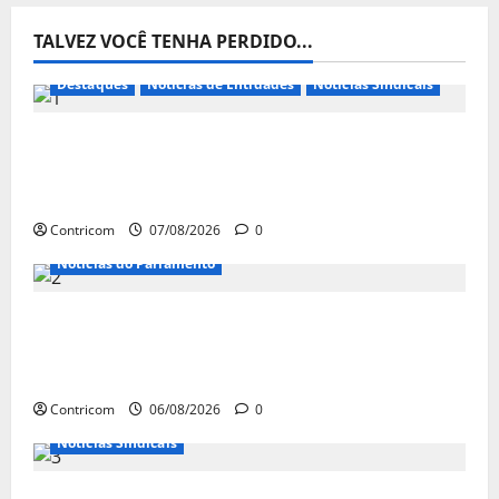
TALVEZ VOCÊ TENHA PERDIDO...
Destaques
Notícias de Entidades
Notícias Sindicais
FETRACONSPAR PROMOVE DEBATE SOBRE
NR 01, QUE TRATA DE RISCOS
PSICOSSOCIAIS NOS LOCAIS DE TRABALHO
Contricom
07/08/2026
0
Notícias do Parlamento
Congresso retorna com dúvidas sobre PEC
da jornada de trabalho e prioridade para
pautas do agro
Contricom
06/08/2026
0
Notícias Sindicais