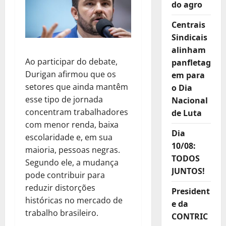
do agro
Centrais
Sindicais
alinham
Ao participar do debate,
panfletag
Durigan afirmou que os
em para
setores que ainda mantêm
o Dia
esse tipo de jornada
Nacional
concentram trabalhadores
de Luta
com menor renda, baixa
Dia
escolaridade e, em sua
10/08:
maioria, pessoas negras.
TODOS
Segundo ele, a mudança
JUNTOS!
pode contribuir para
reduzir distorções
President
históricas no mercado de
e da
trabalho brasileiro.
CONTRIC