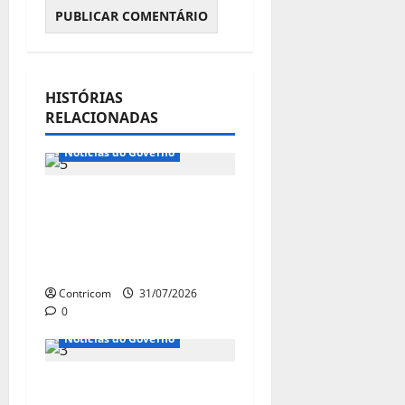
HISTÓRIAS
RELACIONADAS
Notícias do Governo
Governo Lula aposta
na aprovação do fim
da escala 6×1 antes da
eleição
Contricom
31/07/2026
0
Notícias de Entidades
Notícias do Governo
Ministro da