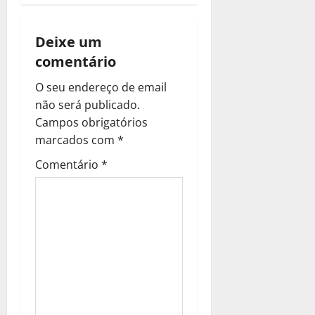
ã
Deixe um
o
comentário
d
O seu endereço de email
não será publicado.
e
Campos obrigatórios
a
marcados com
*
Comentário
*
r
t
i
g
o