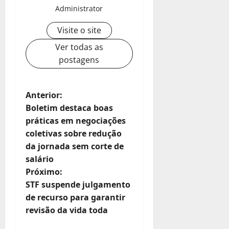
Administrator
Visite o site
Ver todas as
postagens
N
Anterior:
Boletim destaca boas
a
práticas em negociações
coletivas sobre redução
v
da jornada sem corte de
e
salário
Próximo:
g
STF suspende julgamento
de recurso para garantir
a
revisão da vida toda
ç