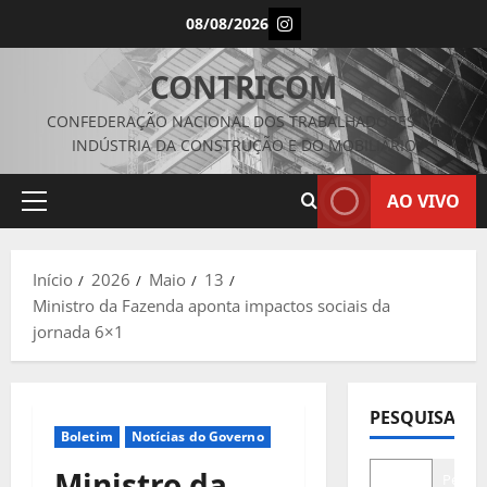
Avançar
Instagram
08/08/2026
para
o
CONTRICOM
conteúdo
CONFEDERAÇÃO NACIONAL DOS TRABALHADORES NA
INDÚSTRIA DA CONSTRUÇÃO E DO MOBILIÁRIO
AO VIVO
Menu
principal
Início
2026
Maio
13
Ministro da Fazenda aponta impactos sociais da
jornada 6×1
PESQUISAR
Boletim
Notícias do Governo
Ministro da
Pesqui