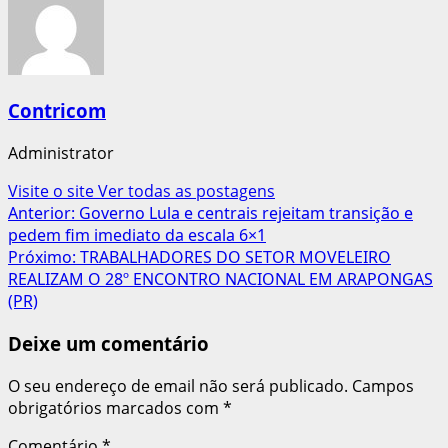
Contricom
Administrator
Visite o site
Ver todas as postagens
Navegação
Anterior:
Governo Lula e centrais rejeitam transição e
pedem fim imediato da escala 6×1
de
Próximo:
TRABALHADORES DO SETOR MOVELEIRO
artigos
REALIZAM O 28º ENCONTRO NACIONAL EM ARAPONGAS
(PR)
Deixe um comentário
O seu endereço de email não será publicado.
Campos
obrigatórios marcados com
*
Comentário
*