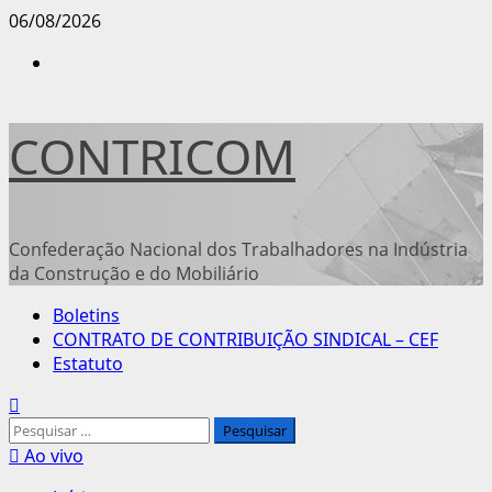
Avançar
06/08/2026
para
Instagram
o
conteúdo
CONTRICOM
Confederação Nacional dos Trabalhadores na Indústria
da Construção e do Mobiliário
Menu
Boletins
principal
CONTRATO DE CONTRIBUIÇÃO SINDICAL – CEF
Estatuto
Pesquisar
por:
Ao vivo