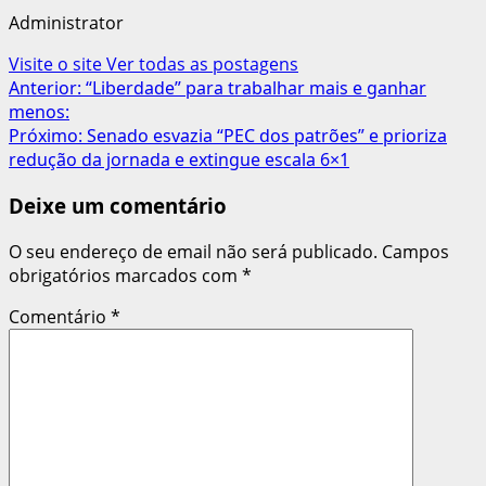
Administrator
Visite o site
Ver todas as postagens
Navegação
Anterior:
“Liberdade” para trabalhar mais e ganhar
menos:
de
Próximo:
Senado esvazia “PEC dos patrões” e prioriza
artigos
redução da jornada e extingue escala 6×1
Deixe um comentário
O seu endereço de email não será publicado.
Campos
obrigatórios marcados com
*
Comentário
*