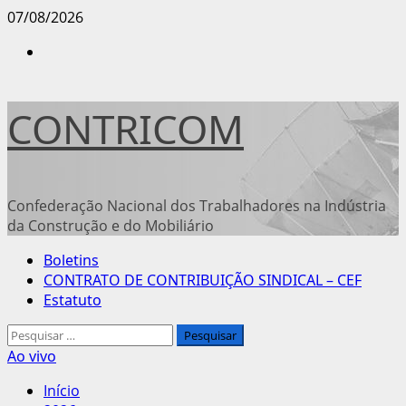
Avançar
07/08/2026
para
Instagram
o
conteúdo
CONTRICOM
Confederação Nacional dos Trabalhadores na Indústria
da Construção e do Mobiliário
Menu
Boletins
principal
CONTRATO DE CONTRIBUIÇÃO SINDICAL – CEF
Estatuto
Pesquisar
por:
Ao vivo
Início