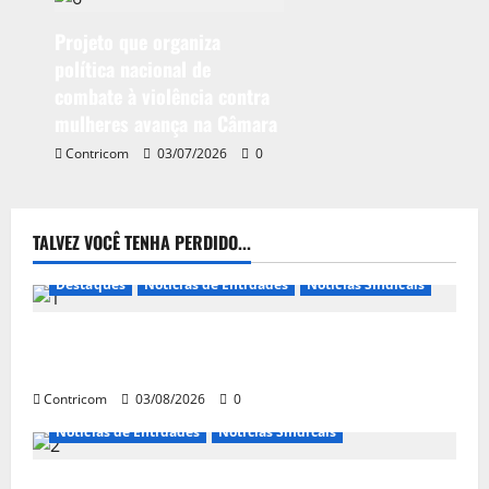
Projeto que organiza
política nacional de
combate à violência contra
mulheres avança na Câmara
Contricom
03/07/2026
0
TALVEZ VOCÊ TENHA PERDIDO...
Destaques
Notícias de Entidades
Notícias Sindicais
Presidente da CONTRICOM anuncia várias agendas
de interesse do movimento sindical para agosto
Contricom
03/08/2026
0
Notícias de Entidades
Notícias Sindicais
Discussão sobre fim da escala de trabalho 6×1