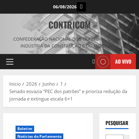
Avançar
Instagram
06/08/2026
para
o
CONTRICOM
conteúdo
CONFEDERAÇÃO NACIONAL DOS TRABALHADORES NA
INDÚSTRIA DA CONSTRUÇÃO E DO MOBILIÁRIO
AO VIVO
Menu
principal
Início
2026
Junho
1
Senado esvazia “PEC dos patrões” e prioriza redução da
jornada e extingue escala 6×1
PESQUISAR
Boletim
Notícias do Parlamento