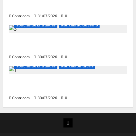
continua em agosto
Contricom
31/07/2026
0
Notícias de Entidades
Notícias do Governo
Ministro da Previdência se diz disposto a procurar
ministros do STF para alertar sobre a pejotização
Contricom
30/07/2026
0
Notícias de Entidades
Notícias Sindicais
Sob pressão popular e do governo, Alcolumbre mira
votação da PEC da 6×1 só depois das eleições
Contricom
30/07/2026
0
Instagram