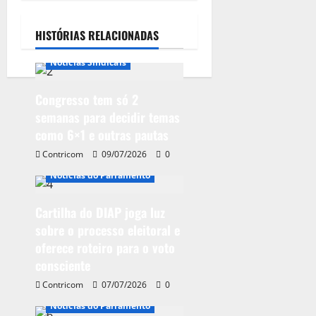
HISTÓRIAS RELACIONADAS
Notícias do Parlamento
Notícias Sindicais
Congresso tem só 2
semanas para decidir temas
como 6×1 e outras pautas
Contricom
09/07/2026
0
Notícias do Parlamento
Cartilha do DIAP joga luz
sobre o processo eleitoral e
oferece roteiro para o voto
consciente
Contricom
07/07/2026
0
Notícias do Parlamento