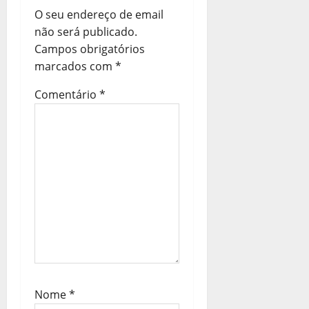
o
O seu endereço de email
d
não será publicado.
Campos obrigatórios
e
marcados com
*
a
Comentário
*
r
t
i
g
o
s
Nome
*