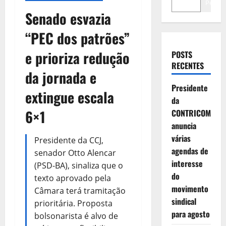
Pesqui
Senado esvazia
“PEC dos patrões”
e prioriza redução
POSTS
RECENTES
da jornada e
Presidente
extingue escala
da
6×1
CONTRICOM
anuncia
várias
Presidente da CCJ,
agendas de
senador Otto Alencar
interesse
(PSD-BA), sinaliza que o
do
texto aprovado pela
movimento
Câmara terá tramitação
sindical
prioritária. Proposta
para agosto
bolsonarista é alvo de