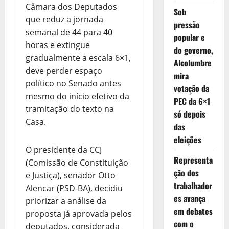
Câmara dos Deputados
Sob
que reduz a jornada
pressão
semanal de 44 para 40
popular e
horas e extingue
do governo,
gradualmente a escala 6×1,
Alcolumbre
deve perder espaço
mira
político no Senado antes
votação da
mesmo do início efetivo da
PEC da 6×1
tramitação do texto na
só depois
Casa.
das
eleições
O presidente da CCJ
Representa
(Comissão de Constituição
ção dos
e Justiça), senador Otto
trabalhador
Alencar (PSD-BA), decidiu
es avança
priorizar a análise da
em debates
proposta já aprovada pelos
com o
deputados, considerada