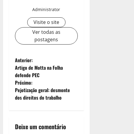
Administrator
Visite o site
Ver todas as
postagens
N
Anterior:
Artigo de Motta na Folha
a
defende PEC
v
Próximo:
e
Pejotização geral: desmonte
dos direitos do trabalho
g
a
ç
Deixe um comentário
ã