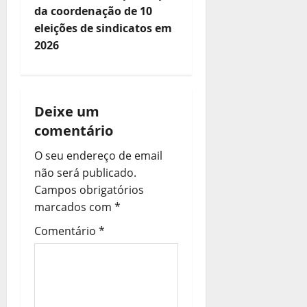
g
da coordenação de 10
eleições de sindicatos em
a
2026
ç
ã
Deixe um
o
comentário
d
O seu endereço de email
não será publicado.
e
Campos obrigatórios
a
marcados com
*
Comentário
*
r
t
i