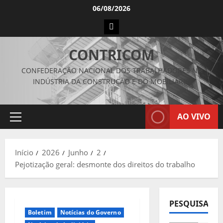
Avançar
06/08/2026
para
Instagram
o
conteúdo
CONTRICOM
CONFEDERAÇÃO NACIONAL DOS TRABALHADORES NA
INDÚSTRIA DA CONSTRUÇÃO E DO MOBILIÁRIO
AO VIVO
Menu
principal
Início
2026
Junho
2
Pejotização geral: desmonte dos direitos do trabalho
PESQUISAR
Boletim
Notícias do Governo