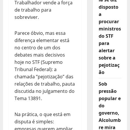
Trabalhador vende a força
disposto
de trabalho para
a
sobreviver.
procurar
ministros
Parece óbvio, mas essa
do STF
diferença elementar está
para
no centro de um dos
alertar
debates mais decisivos
sobre a
hoje no STF (Supremo
pejotizaç
Tribunal Federal): a
ão
chamada “pejotização” das
relações de trabalho, pauta
Sob
discutida no julgamento do
pressão
Tema 13891.
popular e
do
governo,
Na prática, o que está em
Alcolumb
disputa é simples:
re mira
empresas querem ampliar