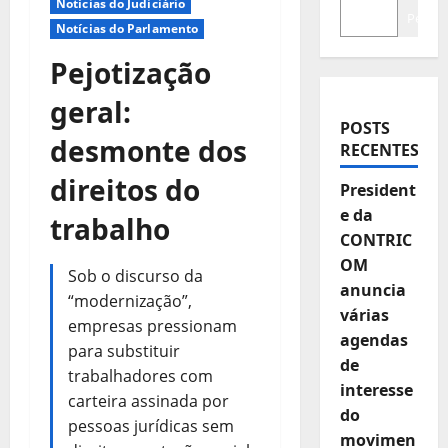
Notícias do Judiciário
Pesqui
Notícias do Parlamento
Pejotização
geral:
POSTS
desmonte dos
RECENTES
direitos do
President
e da
trabalho
CONTRIC
OM
Sob o discurso da
anuncia
“modernização”,
várias
empresas pressionam
agendas
para substituir
de
trabalhadores com
interesse
carteira assinada por
do
pessoas jurídicas sem
movimen