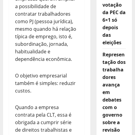
votação
a possibilidade de
da PEC da
contratar trabalhadores
6×1 só
como PJ (pessoa jurídica),
depois
mesmo quando há relação
das
típica de emprego, isto é,
eleições
subordinação, jornada,
habitualidade e
Represen
dependência econômica.
tação dos
trabalha
O objetivo empresarial
dores
também é simples: reduzir
avança
custos.
em
debates
Quando a empresa
com o
contrata pela CLT, essa é
governo
obrigada a cumprir série
sobre a
de direitos trabalhistas e
revisão