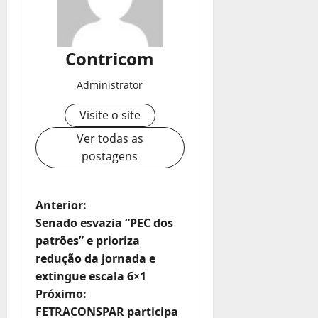
Contricom
Administrator
Visite o site
Ver todas as
postagens
N
Anterior:
Senado esvazia “PEC dos
a
patrões” e prioriza
redução da jornada e
v
extingue escala 6×1
e
Próximo:
FETRACONSPAR participa