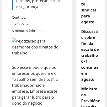
direitos, proteção social
to
e segurança.
sindical
para
Contricom
agosto
02/06/2026
5 minutos lidos
0
Discussã
o sobre
fim da
escala de
trabalho
6×1
Sob esse modelo que os
continua
empresários querem é o
em
“trabalho sem direitos”. E
agosto
trabalhador não é
Ministro
empresa. Empresa existe
da
para gerar lucro para o
Previdênc
dono do negócio.
ia se diz