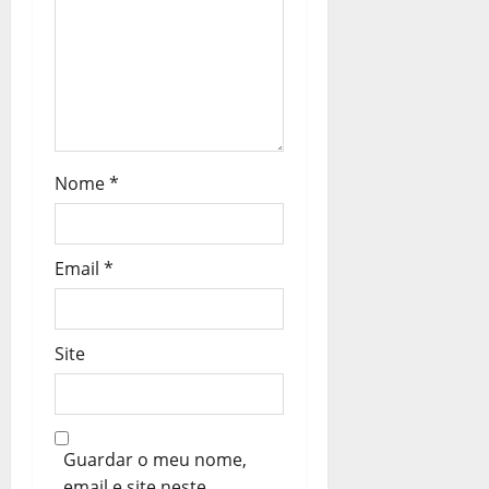
g
o
s
Nome
*
Email
*
Site
Guardar o meu nome,
email e site neste