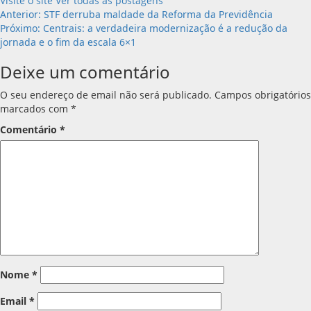
Visite o site
Ver todas as postagens
Navegação
Anterior:
STF derruba maldade da Reforma da Previdência
Próximo:
Centrais: a verdadeira modernização é a redução da
de
jornada e o fim da escala 6×1
artigos
Deixe um comentário
O seu endereço de email não será publicado.
Campos obrigatórios
marcados com
*
Comentário
*
Nome
*
Email
*