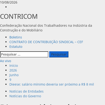
Avançar
10/08/2026
para
Instagram
o
CONTRICOM
conteúdo
Confederação Nacional dos Trabalhadores na Indústria da
Construção e do Mobiliário
Menu
Boletins
principal
CONTRATO DE CONTRIBUIÇÃO SINDICAL – CEF
Estatuto
Pesquisar
por:
Ao vivo
Início
2026
Junho
9
Dieese: salário mínimo deveria ser próximo a R$ 8 mil
Notícias de Entidades
Notícias do Governo