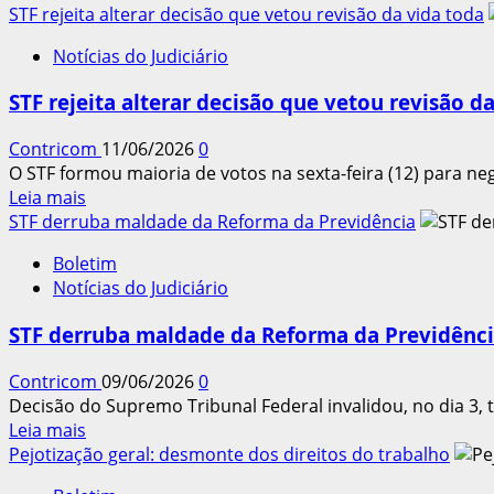
mais
STF rejeita alterar decisão que vetou revisão da vida toda
multas
sobre
ligadas
Notícias do Judiciário
STF
à
retira
saúde
STF rejeita alterar decisão que vetou revisão d
suspensão
mental
de
no
Contricom
11/06/2026
0
processos
ambiente
O STF formou maioria de votos na sexta-feira (12) para neg
sobre
laboral
Leia
Leia mais
‘pejotização’
mais
STF derruba maldade da Reforma da Previdência
na
sobre
1ª
Boletim
STF
instância
Notícias do Judiciário
rejeita
e
alterar
nos
STF derruba maldade da Reforma da Previdênc
decisão
TRTs
que
Contricom
09/06/2026
0
vetou
Decisão do Supremo Tribunal Federal invalidou, no dia 3, 
revisão
Leia
Leia mais
da
mais
Pejotização geral: desmonte dos direitos do trabalho
vida
sobre
toda