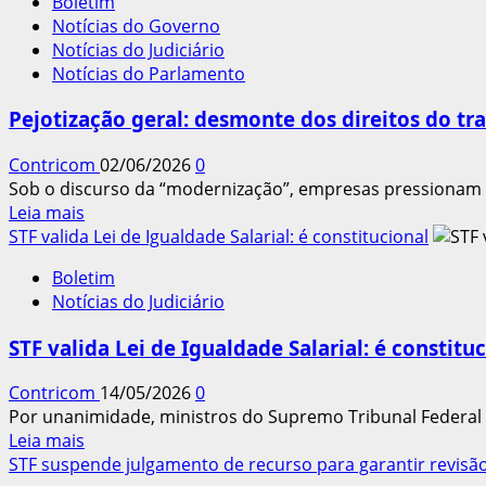
Boletim
STF
Notícias do Governo
derruba
Notícias do Judiciário
maldade
Notícias do Parlamento
da
Reforma
Pejotização geral: desmonte dos direitos do tr
da
Previdência
Contricom
02/06/2026
0
Sob o discurso da “modernização”, empresas pressionam pa
Leia
Leia mais
mais
STF valida Lei de Igualdade Salarial: é constitucional
sobre
Boletim
Pejotização
Notícias do Judiciário
geral:
desmonte
STF valida Lei de Igualdade Salarial: é constitu
dos
direitos
Contricom
14/05/2026
0
do
Por unanimidade, ministros do Supremo Tribunal Federal 
trabalho
Leia
Leia mais
mais
STF suspende julgamento de recurso para garantir revisão