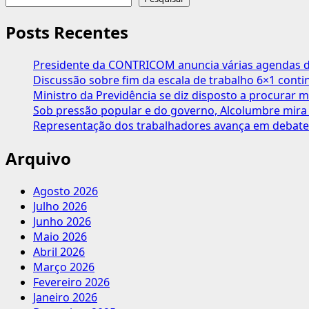
toda
conteúdos
STF,
Tema
Posts Recentes
1389
ameaça
Presidente da CONTRICOM anuncia várias agendas de
varrer
Discussão sobre fim da escala de trabalho 6×1 cont
a
Ministro da Previdência se diz disposto a procurar m
CLT,
Sob pressão popular e do governo, Alcolumbre mira 
esvaziar
Representação dos trabalhadores avança em debate
a
Constituição
Arquivo
e
colapsar
Agosto 2026
a
Julho 2026
Previdência
Junho 2026
Maio 2026
Abril 2026
Março 2026
Fevereiro 2026
Janeiro 2026