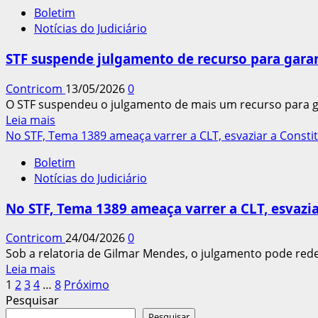
sobre
Boletim
STF
Notícias do Judiciário
valida
Lei
STF suspende julgamento de recurso para garan
de
Igualdade
Contricom
13/05/2026
0
Salarial:
O STF suspendeu o julgamento de mais um recurso para gara
é
Leia
Leia mais
constitucional
mais
No STF, Tema 1389 ameaça varrer a CLT, esvaziar a Constit
sobre
Boletim
STF
Notícias do Judiciário
suspende
julgamento
No STF, Tema 1389 ameaça varrer a CLT, esvazia
de
recurso
Contricom
24/04/2026
0
para
Sob a relatoria de Gilmar Mendes, o julgamento pode redefi
garantir
Leia
Leia mais
revisão
Paginação
mais
1
2
3
4
…
8
Próximo
da
sobre
Pesquisar
vida
dos
No
Pesquisar