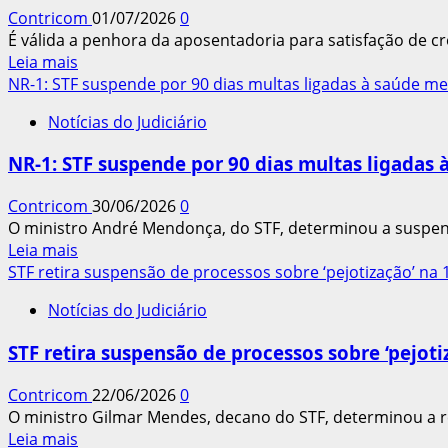
defendem
Contricom
01/07/2026
0
o
É válida a penhora da aposentadoria para satisfação de créd
fortalecimento
Leia
Leia mais
da
mais
NR-1: STF suspende por 90 dias multas ligadas à saúde me
JT
sobre
Notícias do Judiciário
Aposentadoria
pode
NR-1: STF suspende por 90 dias multas ligadas
ser
penhorada
Contricom
30/06/2026
0
para
O ministro André Mendonça, do STF, determinou a suspens
pagamento
Leia
Leia mais
de
mais
STF retira suspensão de processos sobre ‘pejotização’ na 1
dívida
sobre
trabalhista
Notícias do Judiciário
NR-
1:
STF retira suspensão de processos sobre ‘pejoti
STF
suspende
Contricom
22/06/2026
0
por
O ministro Gilmar Mendes, decano do STF, determinou a r
90
Leia
Leia mais
dias