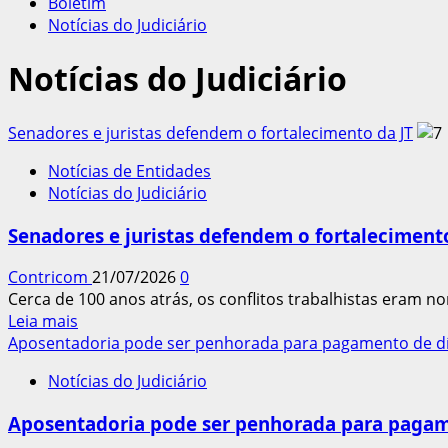
Boletim
Notícias do Judiciário
Notícias do Judiciário
Senadores e juristas defendem o fortalecimento da JT
Notícias de Entidades
Notícias do Judiciário
Senadores e juristas defendem o fortalecimento
Contricom
21/07/2026
0
Cerca de 100 anos atrás, os conflitos trabalhistas eram n
Leia
Leia mais
mais
Aposentadoria pode ser penhorada para pagamento de dív
sobre
Notícias do Judiciário
Senadores
e
Aposentadoria pode ser penhorada para pagame
juristas