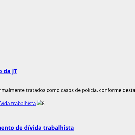
 da JT
ormalmente tratados como casos de polícia, conforme destac
ida trabalhista
nto de dívida trabalhista