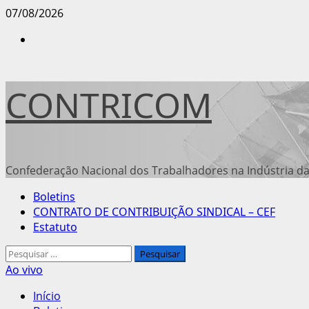
Avançar
07/08/2026
para
Instagram
o
conteúdo
CONTRICOM
Confederação Nacional dos Trabalhadores na Indústria da
Menu
Boletins
principal
CONTRATO DE CONTRIBUIÇÃO SINDICAL – CEF
Estatuto
Pesquisar
por:
Ao vivo
Início