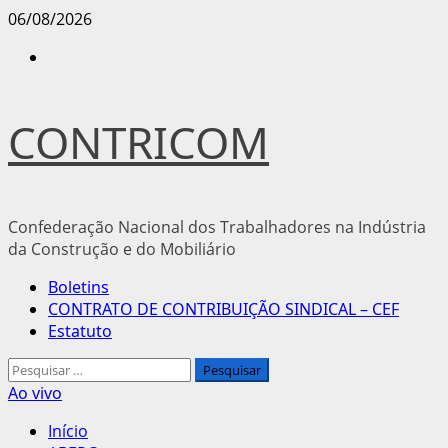
Avançar
06/08/2026
para
Instagram
o
conteúdo
CONTRICOM
Confederação Nacional dos Trabalhadores na Indústria
da Construção e do Mobiliário
Menu
Boletins
principal
CONTRATO DE CONTRIBUIÇÃO SINDICAL – CEF
Estatuto
Pesquisar
por:
Ao vivo
Início