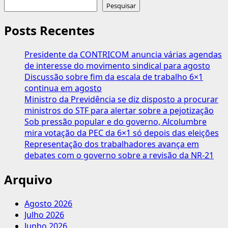
sobre
Pesquisar
Segundo
estudo,
Posts Recentes
maioria
dos
Presidente da CONTRICOM anuncia várias agendas
trabalhadores
de interesse do movimento sindical para agosto
leva
Discussão sobre fim da escala de trabalho 6×1
marmita
continua em agosto
para
Ministro da Previdência se diz disposto a procurar
o
ministros do STF para alertar sobre a pejotização
trabalho
Sob pressão popular e do governo, Alcolumbre
mira votação da PEC da 6×1 só depois das eleições
Representação dos trabalhadores avança em
debates com o governo sobre a revisão da NR-21
Arquivo
Agosto 2026
Julho 2026
Junho 2026