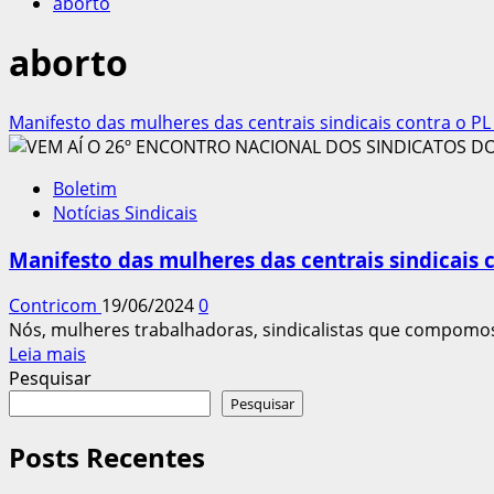
aborto
aborto
Manifesto das mulheres das centrais sindicais contra o P
Boletim
Notícias Sindicais
Manifesto das mulheres das centrais sindicais 
Contricom
19/06/2024
0
Nós, mulheres trabalhadoras, sindicalistas que compomos
Leia
Leia mais
mais
Pesquisar
sobre
Pesquisar
Manifesto
das
Posts Recentes
mulheres