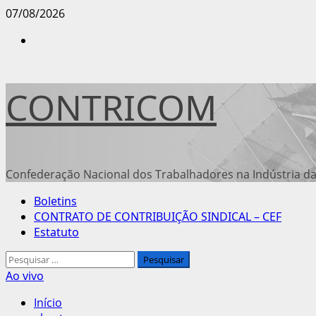
Avançar
07/08/2026
para
Instagram
o
conteúdo
CONTRICOM
Confederação Nacional dos Trabalhadores na Indústria da
Menu
Boletins
principal
CONTRATO DE CONTRIBUIÇÃO SINDICAL – CEF
Estatuto
Pesquisar
por:
Ao vivo
Início