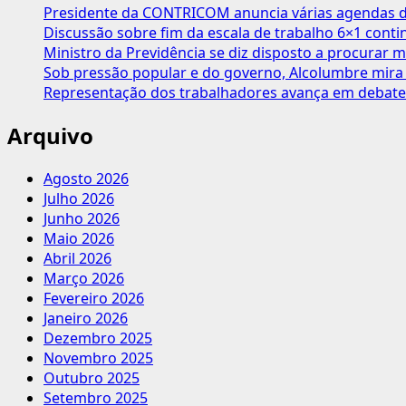
das
Presidente da CONTRICOM anuncia várias agendas de
centrais
Discussão sobre fim da escala de trabalho 6×1 cont
sindicais
Ministro da Previdência se diz disposto a procurar m
contra
Sob pressão popular e do governo, Alcolumbre mira 
o
Representação dos trabalhadores avança em debate
PL
1904/2024
Arquivo
Agosto 2026
Julho 2026
Junho 2026
Maio 2026
Abril 2026
Março 2026
Fevereiro 2026
Janeiro 2026
Dezembro 2025
Novembro 2025
Outubro 2025
Setembro 2025