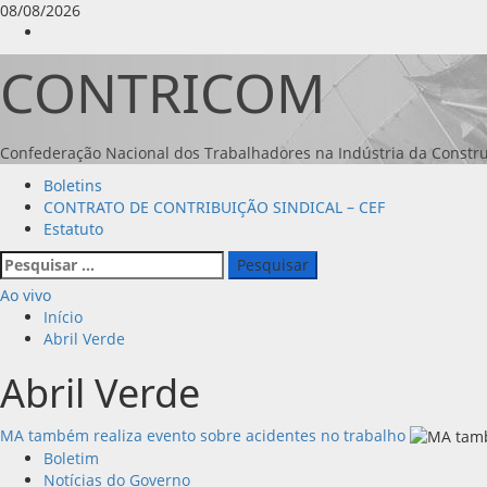
Avançar
08/08/2026
para
Instagram
o
CONTRICOM
conteúdo
Confederação Nacional dos Trabalhadores na Indústria da Constru
Menu
Boletins
principal
CONTRATO DE CONTRIBUIÇÃO SINDICAL – CEF
Estatuto
Pesquisar
por:
Ao vivo
Início
Abril Verde
Abril Verde
MA também realiza evento sobre acidentes no trabalho
Boletim
Notícias do Governo