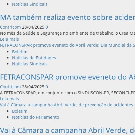
Notícias Sindicais
MA também realiza evento sobre aciden
Contricom
28/04/2025
0
No mês da Saúde e Segurança no ambiente de trabalho, o Crea Ma
Leia
Leia mais
mais
FETRACONSPAR promove eveneto do Abril Verde: Dia Mundial da 
sobre
Boletim
MA
Notícias de Entidades
também
Notícias Sindicais
realiza
FETRACONSPAR promove eveneto do Abri
evento
sobre
Contricom
28/04/2025
0
acidentes
A FETRACONSPAR, em conjunto com o SINDUSCON-PR, SECONCI-PR, 
no
Leia
Leia mais
trabalho
mais
Vai à Câmara a campanha Abril Verde, de prevenção de acidentes 
sobre
Boletim
FETRACONSPAR
Notícias do Parlamento
promove
Vai à Câmara a campanha Abril Verde, 
eveneto
do