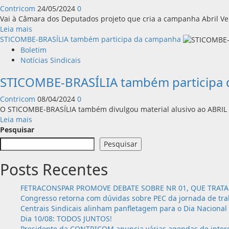
Contricom
24/05/2024
0
Abril
Vai à Câmara dos Deputados projeto que cria a campanha Abril Ver
Verde:
Leia
Leia mais
Dia
mais
STICOMBE-BRASÍLIA também participa da campanha
Mundial
sobre
Boletim
da
Vai
Notícias Sindicais
Segurança
à
e
STICOMBE-BRASÍLIA também participa
Câmara
Saúde
a
no
Contricom
08/04/2024
0
campanha
Trabalho
O STICOMBE-BRASÍLIA também divulgou material alusivo ao ABRIL 
Abril
Leia
Leia mais
Verde,
mais
Pesquisar
de
sobre
prevenção
Pesquisar
STICOMBE-
de
BRASÍLIA
acidentes
Posts Recentes
também
de
participa
trabalho
FETRACONSPAR PROMOVE DEBATE SOBRE NR 01, QUE TRATA 
da
Congresso retorna com dúvidas sobre PEC da jornada de tra
campanha
Centrais Sindicais alinham panfletagem para o Dia Nacional
Dia 10/08: TODOS JUNTOS!
Presidente da CONTRICOM anuncia várias agendas de intere