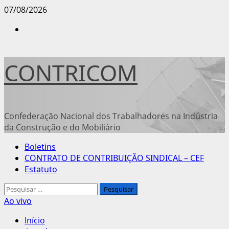
Avançar
07/08/2026
para
Instagram
o
conteúdo
CONTRICOM
Confederação Nacional dos Trabalhadores na Indústria
da Construção e do Mobiliário
Menu
Boletins
principal
CONTRATO DE CONTRIBUIÇÃO SINDICAL – CEF
Estatuto
Pesquisar
por:
Ao vivo
Início