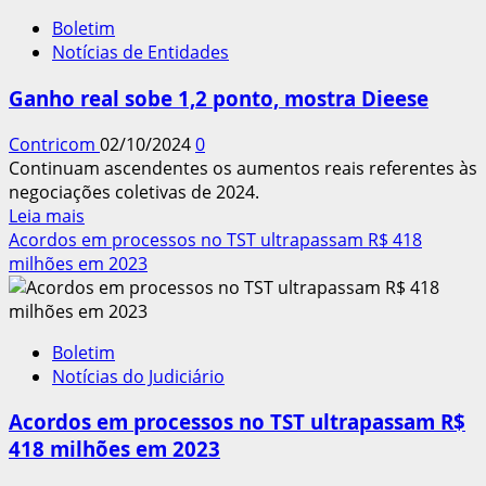
Acordos
Boletim
superam
Notícias de Entidades
inflação
no
Ganho real sobe 1,2 ponto, mostra Dieese
1º
trimestre
Contricom
02/10/2024
0
de
Continuam ascendentes os aumentos reais referentes às
2026
negociações coletivas de 2024.
Leia
Leia mais
mais
Acordos em processos no TST ultrapassam R$ 418
sobre
milhões em 2023
Ganho
real
sobe
Boletim
1,2
Notícias do Judiciário
ponto,
mostra
Acordos em processos no TST ultrapassam R$
Dieese
418 milhões em 2023