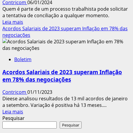
Contricom
06/01/2024
Quem é parte de um processo trabalhista pode solicitar
a tentativa de conciliação a qualquer momento.
Leia
Leia mais
mais
Acordos Salariais de 2023 superam Inflação em 78% das
sobre
negociações
Acordos
em
processos
Boletim
no
TST
Acordos Salariais de 2023 superam Inflação
ultrapassam
em 78% das negociações
R$
418
Contricom
01/11/2023
milhões
Dieese analisou resultados de 13 mil acordos de janeiro
em
a setembro. Variação é positiva há 13 meses....
2023
Leia
Leia mais
mais
Pesquisar
sobre
Pesquisar
Acordos