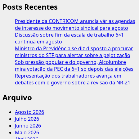
Salariais
Posts Recentes
de
2023
Presidente da CONTRICOM anuncia várias agendas
superam
de interesse do movimento sindical para agosto
Inflação
Discussão sobre fim da escala de trabalho 6×1
em
continua em agosto
78%
Ministro da Previdência se diz disposto a procurar
das
ministros do STF para alertar sobre a pejotização
negociações
Sob pressão popular e do governo, Alcolumbre
mira votação da PEC da 6×1 só depois das eleições
Representação dos trabalhadores avança em
debates com o governo sobre a revisão da NR-21
Arquivo
Agosto 2026
Julho 2026
Junho 2026
Maio 2026