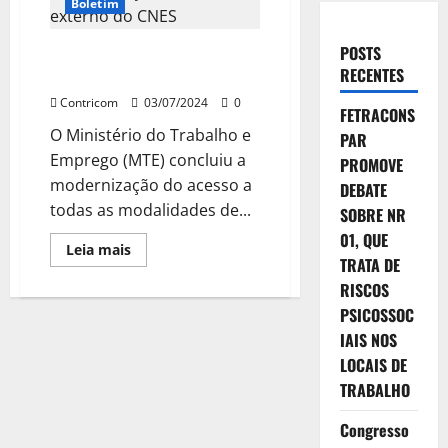
Boletim
POSTS
MTE completa modernizaçãodo
RECENTES
ambiente externo do CNES
Contricom
03/07/2024
0
FETRACONS
O Ministério do Trabalho e
PAR
Emprego (MTE) concluiu a
PROMOVE
modernização do acesso a
DEBATE
todas as modalidades de...
SOBRE NR
01, QUE
Leia
Leia mais
mais
TRATA DE
sobre
RISCOS
MTE
completa
PSICOSSOC
modernizaçãodo
ambiente
IAIS NOS
externo
do
LOCAIS DE
CNES
TRABALHO
Congresso