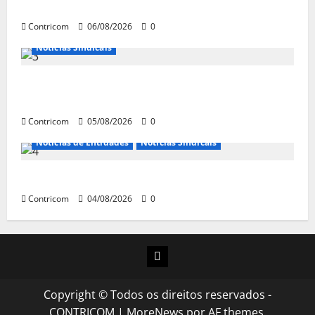
jornada de trabalho e prioridade para pautas do agro
Contricom
06/08/2026
0
Notícias Sindicais
Centrais Sindicais alinham panfletagem para o Dia
Nacional de Luta
Contricom
05/08/2026
0
Notícias de Entidades
Notícias Sindicais
Dia 10/08: TODOS JUNTOS!
Contricom
04/08/2026
0
Instagram
Copyright © Todos os direitos reservados -
CONTRICOM
|
MoreNews
por AF themes.