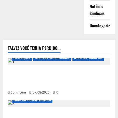
Notícias
Sindicais
Uncategorized
TALVEZ VOCÊ TENHA PERDIDO...
Destaques
Notícias de Entidades
Notícias Sindicais
FETRACONSPAR PROMOVE DEBATE SOBRE NR 01,
QUE TRATA DE RISCOS PSICOSSOCIAIS NOS LOCAIS
DE TRABALHO
Contricom
07/08/2026
0
Notícias do Parlamento
Congresso retorna com dúvidas sobre PEC da