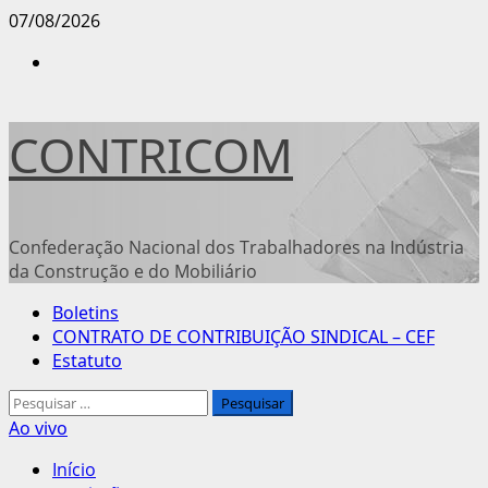
Avançar
07/08/2026
para
Instagram
o
conteúdo
CONTRICOM
Confederação Nacional dos Trabalhadores na Indústria
da Construção e do Mobiliário
Menu
Boletins
principal
CONTRATO DE CONTRIBUIÇÃO SINDICAL – CEF
Estatuto
Pesquisar
por:
Ao vivo
Início