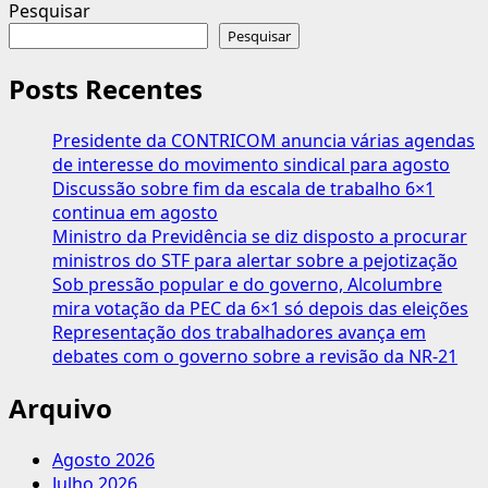
mais
Pesquisar
sobre
Pesquisar
Centrais
Sindicais
Posts Recentes
buscam
apoio
Presidente da CONTRICOM anuncia várias agendas
de
de interesse do movimento sindical para agosto
Pacheco
Discussão sobre fim da escala de trabalho 6×1
e
continua em agosto
Lira
Ministro da Previdência se diz disposto a procurar
para
ministros do STF para alertar sobre a pejotização
pauta
Sob pressão popular e do governo, Alcolumbre
trabalhista
mira votação da PEC da 6×1 só depois das eleições
Representação dos trabalhadores avança em
debates com o governo sobre a revisão da NR-21
Arquivo
Agosto 2026
Julho 2026