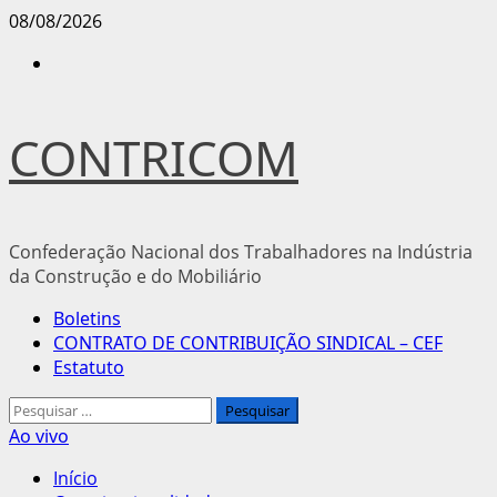
Avançar
08/08/2026
para
Instagram
o
conteúdo
CONTRICOM
Confederação Nacional dos Trabalhadores na Indústria
da Construção e do Mobiliário
Menu
Boletins
principal
CONTRATO DE CONTRIBUIÇÃO SINDICAL – CEF
Estatuto
Pesquisar
por:
Ao vivo
Início