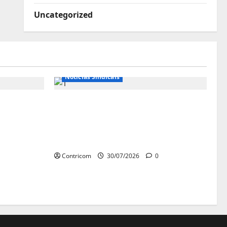
Uncategorized
Notícias de Entidades
Notícias Sindicais
se diz
Sob pressão popular e do
istros do
governo, Alcolumbre mira
votação da PEC da 6×1 só depois
das eleições
Contricom
30/07/2026
0