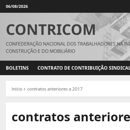
Avançar
06/08/2026
para
o
CONTRICOM
conteúdo
CONFEDERAÇÃO NACIONAL DOS TRABALHADORES NA IN
CONSTRUÇÃO E DO MOBILIÁRIO
BOLETINS
CONTRATO DE CONTRIBUIÇÃO SINDICAL
Início
contratos anteriores a 2017
contratos anteriore