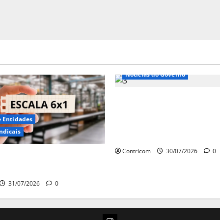
Notícias de Entidades
Notícias do Governo
Ministro da Previdência 
disposto a procurar min
e Entidades
STF para alertar sobre a
ndicais
pejotização
Contricom
30/07/2026
0
 sobre fim da escala de
6×1 continua em agosto
31/07/2026
0