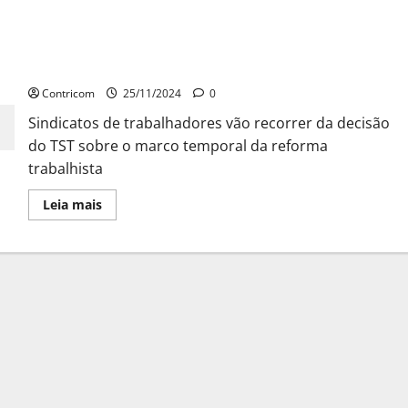
Sindicatos de trabalhadores vão recorrer da
decisão do TST
Contricom
25/11/2024
0
Sindicatos de trabalhadores vão recorrer da decisão
do TST sobre o marco temporal da reforma
trabalhista
Leia
Leia mais
mais
sobre
Sindicatos
de
trabalhadores
vão
recorrer
da
decisão
do
TST