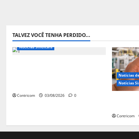
TALVEZ VOCÊ TENHA PERDIDO...
Destaques
Notícias de Entidades
Notícias Sindicais
Presidente da CONTRICOM
anuncia várias agendas de
Notícias d
interesse do movimento sindical
Notícias Si
para agosto
Contricom
03/08/2026
0
Discussão
trabalho 
Contricom