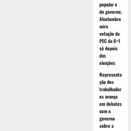
popular e
do governo,
Alcolumbre
mira
votação da
PEC da 6×1
só depois
das
eleições
Representa
ção dos
trabalhador
es avança
em debates
com o
governo
sobre a