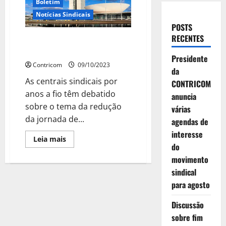
Boletim
Notícias Sindicais
POSTS
RECENTES
Redução de Jornada volta à
Pauta de Debates
Presidente
Contricom
09/10/2023
da
As centrais sindicais por
CONTRICOM
anos a fio têm debatido
anuncia
sobre o tema da redução
várias
da jornada de...
agendas de
interesse
Leia
Leia mais
mais
do
sobre
movimento
Redução
de
sindical
Jornada
volta
para agosto
à
Pauta
de
Discussão
Debates
sobre fim