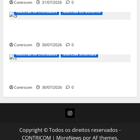
Contricom
31/07/2026
0
Notícias de Entidades
Notícias do Governo
Ministro da Previdência se diz disposto a procurar
ministros do STF para alertar sobre a pejotização
Contricom
30/07/2026
0
Notícias de Entidades
Notícias Sindicais
Sob pressão popular e do governo, Alcolumbre mira
votação da PEC da 6×1 só depois das eleições
Contricom
30/07/2026
0
Instagram
Copyright © Todos os direitos reservados -
CONTRICOM
|
MoreNews
por AF themes.