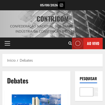
Avançar
Instagram
05/08/2026
para
o
CONTRICOM
conteúdo
CONFEDERAÇÃO NACIONAL DOS TRABALHADORES NA
INDÚSTRIA DA CONSTRUÇÃO E DO MOBILIÁRIO
AO VIVO
Menu
principal
Início
Debates
Debates
PESQUISAR
Pesqui