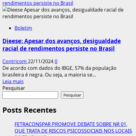
sobre
rendimentos persiste no Brasil
Brasil
cria
147
Boletim
mil
empregos
Dieese: Apesar dos avanços, desigualdade
formais
racial de rendimentos persiste no Brasil
em
agosto
Contricom
22/11/2024
0
e
De acordo com dados do IBGE, 57% da população
mantém
brasileira é negra. Ou seja, a maioria se...
crescimento
Leia
Leia mais
no
mais
Pesquisar
ano
sobre
Pesquisar
Dieese:
Apesar
Posts Recentes
dos
avanços,
FETRACONSPAR PROMOVE DEBATE SOBRE NR 01,
desigualdade
QUE TRATA DE RISCOS PSICOSSOCIAIS NOS LOCAIS
racial