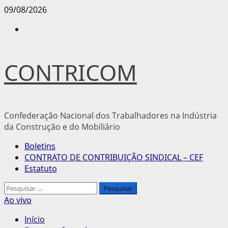
Avançar
09/08/2026
para
Instagram
o
conteúdo
CONTRICOM
Confederação Nacional dos Trabalhadores na Indústria
da Construção e do Mobiliário
Menu
Boletins
principal
CONTRATO DE CONTRIBUIÇÃO SINDICAL – CEF
Estatuto
Pesquisar
por:
Ao vivo
Início