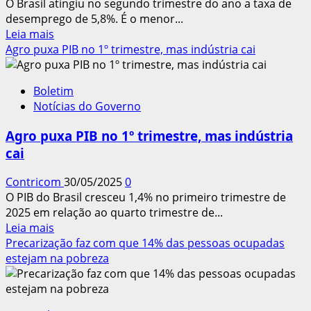
O Brasil atingiu no segundo trimestre do ano a taxa de
desemprego de 5,8%. É o menor...
Leia
Leia mais
mais
Agro puxa PIB no 1º trimestre, mas indústria cai
sobre
IBGE:
Boletim
taxa
Notícias do Governo
de
desemprego
Agro puxa PIB no 1º trimestre, mas indústria
cai
cai
para
5,8%,
Contricom
30/05/2025
0
a
O PIB do Brasil cresceu 1,4% no primeiro trimestre de
menor
2025 em relação ao quarto trimestre de...
já
Leia
Leia mais
registrada
mais
Precarização faz com que 14% das pessoas ocupadas
no
sobre
estejam na pobreza
país
Agro
puxa
PIB