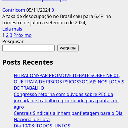
estejam
Contricom
05/11/2024
0
na
A taxa de desocupação no Brasil caiu para 6,4% no
pobreza
trimestre de julho a setembro de 2024,...
Leia
Leia mais
Paginação
mais
1
2
3
Próximo
sobre
Pesquisar
dos
Desocupação
Pesquisar
conteúdos
cai
para
Posts Recentes
6,4%,
mas
FETRACONSPAR PROMOVE DEBATE SOBRE NR 01,
informalidade
QUE TRATA DE RISCOS PSICOSSOCIAIS NOS LOCAIS
preocupa
DE TRABALHO
Congresso retorna com dúvidas sobre PEC da
jornada de trabalho e prioridade para pautas do
agro
Centrais Sindicais alinham panfletagem para o Dia
Nacional de Luta
Dia 10/08: TODOS JUNTOS!