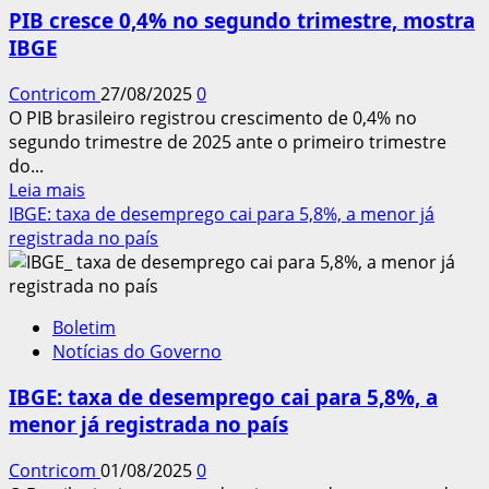
com
PIB cresce 0,4% no segundo trimestre, mostra
alta
IBGE
de
0,6%,
Contricom
27/08/2025
0
pressionada
O PIB brasileiro registrou crescimento de 0,4% no
pelos
segundo trimestre de 2025 ante o primeiro trimestre
juros
do...
altos
Leia
Leia mais
mais
IBGE: taxa de desemprego cai para 5,8%, a menor já
sobre
registrada no país
PIB
cresce
0,4%
Boletim
no
Notícias do Governo
segundo
trimestre,
IBGE: taxa de desemprego cai para 5,8%, a
mostra
menor já registrada no país
IBGE
Contricom
01/08/2025
0