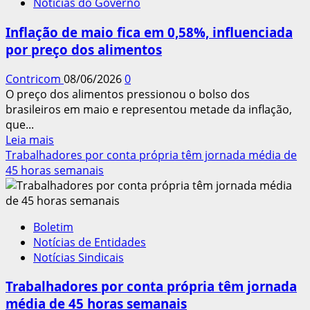
Notícias do Governo
de
desemprego
Inflação de maio fica em 0,58%, influenciada
cai
por preço dos alimentos
para
5,4%
Contricom
08/06/2026
0
no
O preço dos alimentos pressionou o bolso dos
trimestre
brasileiros em maio e representou metade da inflação,
encerrado
que...
em
Leia
Leia mais
junho,
mais
Trabalhadores por conta própria têm jornada média de
diz
sobre
45 horas semanais
IBGE
Inflação
de
maio
Boletim
fica
Notícias de Entidades
em
Notícias Sindicais
0,58%,
influenciada
Trabalhadores por conta própria têm jornada
por
média de 45 horas semanais
preço