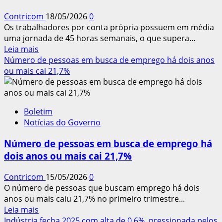
dos
Contricom
18/05/2026
0
alimentos
Os trabalhadores por conta própria possuem em média
uma jornada de 45 horas semanais, o que supera...
Leia
Leia mais
mais
Número de pessoas em busca de emprego há dois anos
sobre
ou mais cai 21,7%
Trabalhadores
por
conta
Boletim
própria
Notícias do Governo
têm
jornada
Número de pessoas em busca de emprego há
média
dois anos ou mais cai 21,7%
de
45
Contricom
15/05/2026
0
horas
O número de pessoas que buscam emprego há dois
semanais
anos ou mais caiu 21,7% no primeiro trimestre...
Leia
Leia mais
mais
Indústria fecha 2025 com alta de 0,6%, pressionada pelos