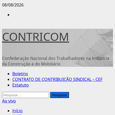
Avançar
08/08/2026
para
Instagram
o
conteúdo
CONTRICOM
Confederação Nacional dos Trabalhadores na Indústria
da Construção e do Mobiliário
Menu
Boletins
principal
CONTRATO DE CONTRIBUIÇÃO SINDICAL – CEF
Estatuto
Pesquisar
por:
Ao vivo
Início