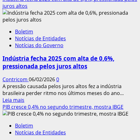
sobre
juros altos
Número
de
pessoas
Boletim
em
Notícias de Entidades
busca
Notícias do Governo
de
emprego
Indústria fecha 2025 com alta de 0,6%,
há
pressionada pelos juros altos
dois
anos
Contricom
06/02/2026
0
ou
A pressão causada pelos juros altos fez a indústria
mais
brasileira perder ritmo nos últimos meses do ano...
cai
Leia
Leia mais
21,7%
mais
PIB cresce 0,4% no segundo trimestre, mostra IBGE
sobre
Indústria
Boletim
fecha
Notícias de Entidades
2025