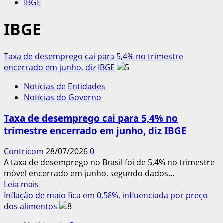
IBGE
IBGE
Taxa de desemprego cai para 5,4% no trimestre
encerrado em junho, diz IBGE
Notícias de Entidades
Notícias do Governo
Taxa de desemprego cai para 5,4% no
trimestre encerrado em junho, diz IBGE
Contricom
28/07/2026
0
A taxa de desemprego no Brasil foi de 5,4% no trimestre
móvel encerrado em junho, segundo dados...
Leia
Leia mais
mais
Inflação de maio fica em 0,58%, influenciada por preço
sobre
dos alimentos
Taxa