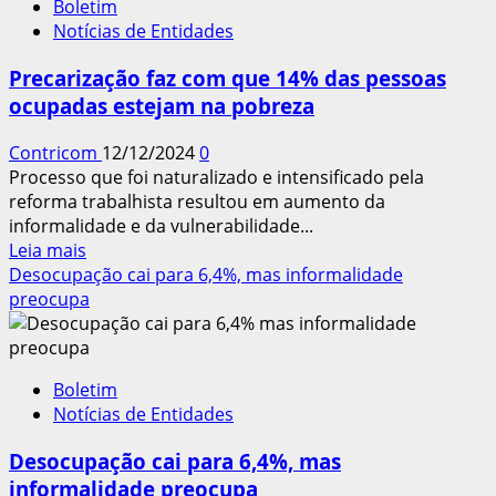
Boletim
no
Notícias de Entidades
1º
trimestre,
Precarização faz com que 14% das pessoas
mas
ocupadas estejam na pobreza
indústria
cai
Contricom
12/12/2024
0
Processo que foi naturalizado e intensificado pela
reforma trabalhista resultou em aumento da
informalidade e da vulnerabilidade...
Leia
Leia mais
mais
Desocupação cai para 6,4%, mas informalidade
sobre
preocupa
Precarização
faz
com
Boletim
que
Notícias de Entidades
14%
das
Desocupação cai para 6,4%, mas
pessoas
informalidade preocupa
ocupadas