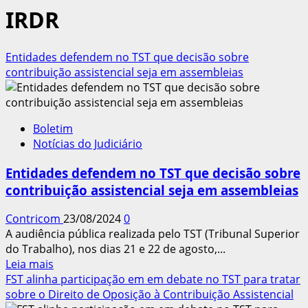
IRDR
Entidades defendem no TST que decisão sobre
contribuição assistencial seja em assembleias
Boletim
Notícias do Judiciário
Entidades defendem no TST que decisão sobre
contribuição assistencial seja em assembleias
Contricom
23/08/2024
0
A audiência pública realizada pelo TST (Tribunal Superior
do Trabalho), nos dias 21 e 22 de agosto,...
Leia
Leia mais
mais
FST alinha participação em em debate no TST para tratar
sobre
sobre o Direito de Oposição à Contribuição Assistencial