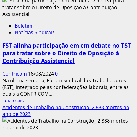
Entidades
defendem
no
TST
Boletim
que
Notícias Sindicais
decisão
sobre
FST alinha participação em em debate no TST
contribuição
para tratar sobre o Direito de Oposição à
assistencial
Contribuição Assistencial
seja
em
Contricom
16/08/2024
0
assembleias
Na última semana, Fórum Sindical dos Trabalhadores
(FST), integrado pelas confederações laborais, entre as
quais a CONTRICOM,...
Leia
Leia mais
mais
Acidentes de Trabalho na Construção: 2.888 mortes no
sobre
ano de 2023
FST
alinha
participação