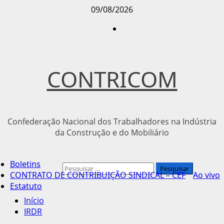
Avançar
09/08/2026
para
Instagram
o
conteúdo
CONTRICOM
Confederação Nacional dos Trabalhadores na Indústria
da Construção e do Mobiliário
Menu
Boletins
principal
Pesquisar
CONTRATO DE CONTRIBUIÇÃO SINDICAL – CEF
Ao vivo
por:
Estatuto
Início
IRDR