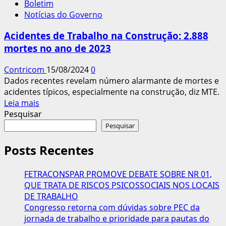
Boletim
em
Notícias do Governo
em
debate
Acidentes de Trabalho na Construção: 2.888
no
mortes no ano de 2023
TST
para
Contricom
15/08/2024
0
tratar
Dados recentes revelam número alarmante de mortes e
sobre
acidentes típicos, especialmente na construção, diz MTE.
o
Leia
Leia mais
Direito
mais
Pesquisar
de
sobre
Pesquisar
Oposição
Acidentes
à
de
Posts Recentes
Contribuição
Trabalho
Assistencial
na
FETRACONSPAR PROMOVE DEBATE SOBRE NR 01,
Construção:
QUE TRATA DE RISCOS PSICOSSOCIAIS NOS LOCAIS
2.888
DE TRABALHO
mortes
Congresso retorna com dúvidas sobre PEC da
no
jornada de trabalho e prioridade para pautas do
ano