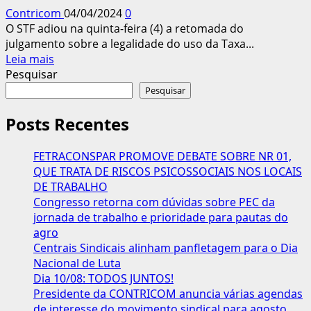
do
Contricom
04/04/2024
0
FGTS
O STF adiou na quinta-feira (4) a retomada do
julgamento sobre a legalidade do uso da Taxa...
Leia
Leia mais
mais
Pesquisar
sobre
Pesquisar
STF
adia
Posts Recentes
retomada
do
FETRACONSPAR PROMOVE DEBATE SOBRE NR 01,
julgamento
QUE TRATA DE RISCOS PSICOSSOCIAIS NOS LOCAIS
sobre
DE TRABALHO
correção
Congresso retorna com dúvidas sobre PEC da
do
jornada de trabalho e prioridade para pautas do
FGTS
agro
Centrais Sindicais alinham panfletagem para o Dia
Nacional de Luta
Dia 10/08: TODOS JUNTOS!
Presidente da CONTRICOM anuncia várias agendas
de interesse do movimento sindical para agosto