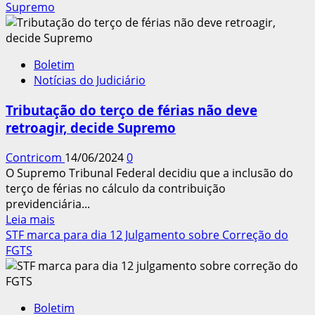
sobre
Supremo
STF
suspende
julgamento
Boletim
de
Notícias do Judiciário
recurso
para
Tributação do terço de férias não deve
garantir
retroagir, decide Supremo
revisão
da
Contricom
14/06/2024
0
vida
O Supremo Tribunal Federal decidiu que a inclusão do
toda
terço de férias no cálculo da contribuição
previdenciária...
Leia
Leia mais
mais
STF marca para dia 12 Julgamento sobre Correção do
sobre
FGTS
Tributação
do
terço
Boletim
de