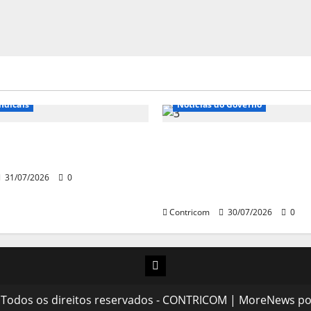
e Entidades
Notícias de Entidades
ndicais
Notícias do Governo
 sobre fim da escala de
Ministro da Previdência 
6×1 continua em agosto
disposto a procurar min
STF para alertar sobre a
31/07/2026
0
pejotização
Contricom
30/07/2026
0
Instagram
 Todos os direitos reservados - CONTRICOM
|
MoreNews
po