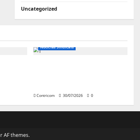
Uncategorized
Notícias de Entidades
Notícias Sindicais
se diz
Sob pressão popular e do
istros do
governo, Alcolumbre mira
votação da PEC da 6×1 só depois
das eleições
Contricom
30/07/2026
0
r AF themes.