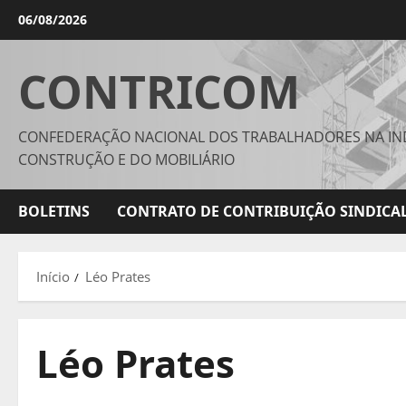
Avançar
06/08/2026
para
o
CONTRICOM
conteúdo
CONFEDERAÇÃO NACIONAL DOS TRABALHADORES NA IN
CONSTRUÇÃO E DO MOBILIÁRIO
BOLETINS
CONTRATO DE CONTRIBUIÇÃO SINDICAL
Início
Léo Prates
Léo Prates