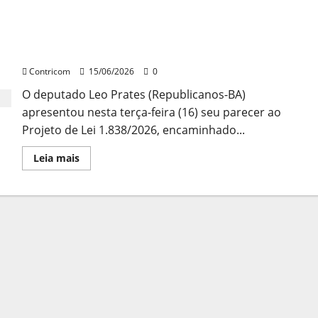
Leo Prates apresenta parecer de projeto do
governo sobre escala 6×1
Contricom
15/06/2026
0
O deputado Leo Prates (Republicanos-BA)
apresentou nesta terça-feira (16) seu parecer ao
Projeto de Lei 1.838/2026, encaminhado...
Leia
Leia mais
mais
sobre
Leo
Prates
apresenta
parecer
de
projeto
do
governo
sobre
escala
6×1