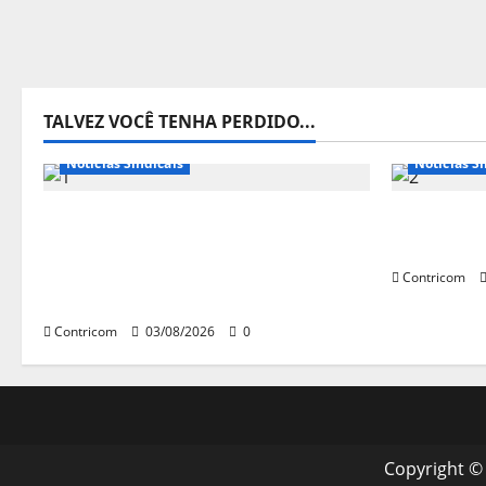
TALVEZ VOCÊ TENHA PERDIDO...
Destaques
Notícias de Entidades
Notícias d
Notícias Sindicais
Notícias Si
Presidente da CONTRICOM
Discussão
anuncia várias agendas de
trabalho 
interesse do movimento sindical
Contricom
para agosto
Contricom
03/08/2026
0
Copyright ©