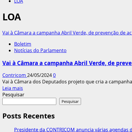
LOA
LOA
Vai à Câmara a campanha Abril Verde, de prevenção de ac
Boletim
Notícias do Parlamento
Vai à Câmara a campanha Abril Verde, de preve
Contricom
24/05/2024
0
Vai à Câmara dos Deputados projeto que cria a campanha A
Leia
Leia mais
mais
Pesquisar
sobre
Pesquisar
Vai
à
Posts Recentes
Câmara
a
Presidente da CONTRICOM anuncia várias agendas de