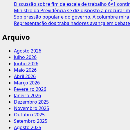
campanha
Discussão sobre fim da escala de trabalho 6×1 cont
Abril
Ministro da Previdência se diz disposto a procurar m
Verde,
Sob pressão popular e do governo, Alcolumbre mira 
de
Representação dos trabalhadores avança em debate
prevenção
de
Arquivo
acidentes
de
Agosto 2026
trabalho
Julho 2026
Junho 2026
Maio 2026
Abril 2026
Março 2026
Fevereiro 2026
Janeiro 2026
Dezembro 2025
Novembro 2025
Outubro 2025
Setembro 2025
Agosto 2025