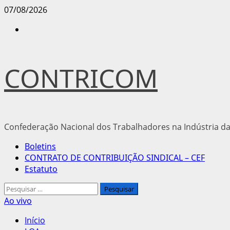
Avançar
07/08/2026
para
Instagram
o
conteúdo
CONTRICOM
Confederação Nacional dos Trabalhadores na Indústria da
Menu
Boletins
principal
CONTRATO DE CONTRIBUIÇÃO SINDICAL – CEF
Estatuto
Pesquisar
por:
Ao vivo
Início