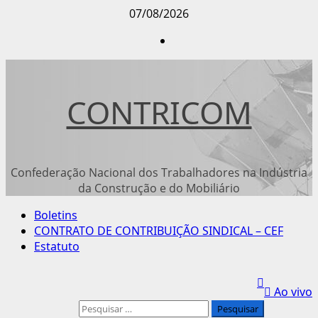
Avançar
07/08/2026
para
Instagram
o
conteúdo
CONTRICOM
Confederação Nacional dos Trabalhadores na Indústria
da Construção e do Mobiliário
Menu
Boletins
principal
CONTRATO DE CONTRIBUIÇÃO SINDICAL – CEF
Estatuto
Ao vivo
Pesquisar