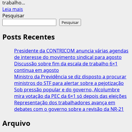
trabalho...
Leia
Leia mais
mais
Pesquisar
sobre
Pesquisar
Ministro
da
Posts Recentes
Fazenda
aponta
Presidente da CONTRICOM anuncia várias agendas
impactos
de interesse do movimento sindical para agosto
sociais
Discussão sobre fim da escala de trabalho 6×1
da
continua em agosto
jornada
Ministro da Previdência se diz disposto a procurar
6×1
ministros do STF para alertar sobre a pejotização
Sob pressão popular e do governo, Alcolumbre
mira votação da PEC da 6×1 só depois das eleições
Representação dos trabalhadores avança em
debates com o governo sobre a revisão da NR-21
Arquivo