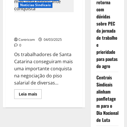
retorna
com
Notícias Sindicais
75%dos
com
acordos
acima
dúvidas
da
Piso estadual: trabalhadores de
inflação
sobre PEC
SC obtém mais uma importante
da jornada
conquista
de trabalho
Contricom
04/03/2025
e
0
prioridade
Os trabalhadores de Santa
para pautas
Catarina conseguiram mais
do agro
uma importante conquista
na negociação do piso
Centrais
salarial de diversas...
Sindicais
alinham
Leia
Leia mais
mais
panfletage
sobre
m para o
Piso
estadual:
Dia Nacional
trabalhadores
de
de Luta
SC
obtém