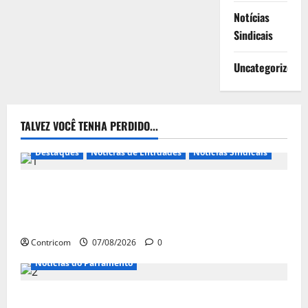
Notícias
Sindicais
Uncategorized
TALVEZ VOCÊ TENHA PERDIDO...
Destaques
Notícias de Entidades
Notícias Sindicais
FETRACONSPAR PROMOVE DEBATE SOBRE NR 01,
QUE TRATA DE RISCOS PSICOSSOCIAIS NOS LOCAIS
DE TRABALHO
Contricom
07/08/2026
0
Notícias do Parlamento
Congresso retorna com dúvidas sobre PEC da