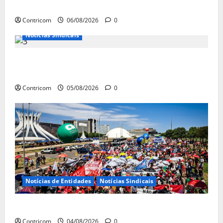
jornada de trabalho e prioridade para pautas do agro
Contricom
06/08/2026
0
Notícias Sindicais
Centrais Sindicais alinham panfletagem para o Dia
Nacional de Luta
Contricom
05/08/2026
0
Notícias de Entidades
Notícias Sindicais
Dia 10/08: TODOS JUNTOS!
Contricom
04/08/2026
0