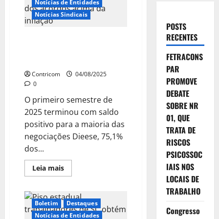
Notícias de Entidades
Notícias Sindicais
POSTS
RECENTES
Negociações salariais: 1º
semestre fecha com 75%dos
FETRACONS
acordos acima da inflação
PAR
Contricom
04/08/2025
PROMOVE
0
DEBATE
O primeiro semestre de
SOBRE NR
2025 terminou com saldo
01, QUE
positivo para a maioria das
TRATA DE
negociações Dieese, 75,1%
RISCOS
dos...
PSICOSSOC
IAIS NOS
Leia
Leia mais
mais
LOCAIS DE
sobre
Negociações
TRABALHO
salariais:
1º
Boletim
Destaques
semestre
Congresso
fecha
Notícias de Entidades