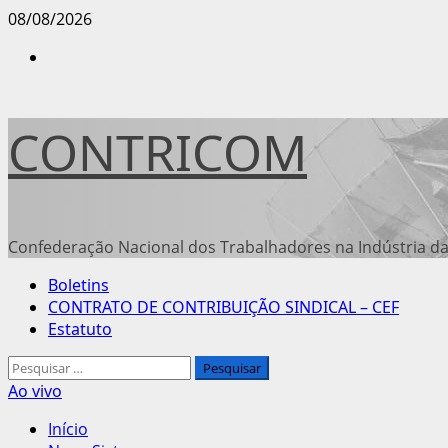
Avançar
08/08/2026
para
Instagram
o
conteúdo
CONTRICOM
Confederação Nacional dos Trabalhadores na Indústria da
Menu
Boletins
principal
CONTRATO DE CONTRIBUIÇÃO SINDICAL – CEF
Estatuto
Pesquisar
por:
Ao vivo
Início