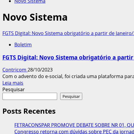
Novo Sistema
Novo Sistema
FGTS Digital: Novo Sistema obrigatório a partir de Janeiro
Boletim
FGTS Digital: Novo Sistema obrigatório a partir
Contricom
28/10/2023
Com o advento do e-social, foi criada uma plataforma par
Leia
Leia mais
mais
Pesquisar
sobre
Pesquisar
FGTS
Digital:
Posts Recentes
Novo
Sistema
FETRACONSPAR PROMOVE DEBATE SOBRE NR 01, QUE
obrigatório
Congresso retorna com dúvidas sobre PEC da jornada