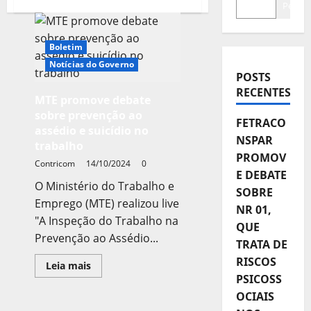
Pesqui
Boletim
Notícias do Governo
POSTS
RECENTES
MTE promove debate
sobre prevenção ao
FETRACO
assédio e suicídio no
NSPAR
trabalho
PROMOV
Contricom
14/10/2024
0
E DEBATE
O Ministério do Trabalho e
SOBRE
Emprego (MTE) realizou live
NR 01,
"A Inspeção do Trabalho na
QUE
Prevenção ao Assédio...
TRATA DE
RISCOS
Leia
Leia mais
mais
PSICOSS
sobre
MTE
OCIAIS
promove