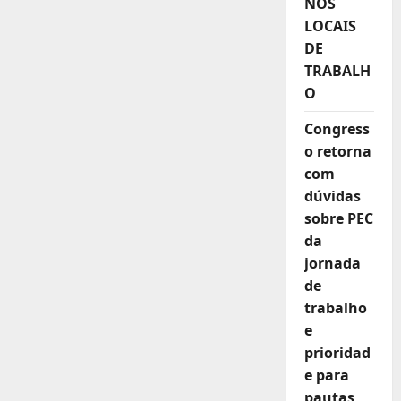
NOS
debate
sobre
LOCAIS
prevenção
ao
DE
assédio
e
TRABALH
suicídio
no
O
trabalho
Congress
o retorna
com
dúvidas
sobre PEC
da
jornada
de
trabalho
e
prioridad
e para
pautas