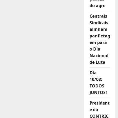
do agro
Centrais
Sindicais
alinham
panfletag
em para
o Dia
Nacional
de Luta
Dia
10/08:
TODOS
JUNTOS!
President
e da
CONTRIC