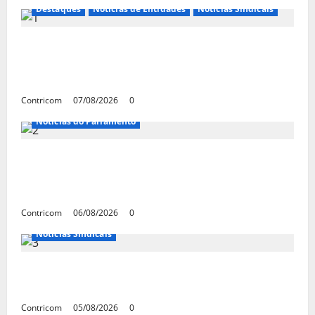
Destaques
Notícias de Entidades
Notícias Sindicais
FETRACONSPAR PROMOVE DEBATE SOBRE
NR 01, QUE TRATA DE RISCOS
PSICOSSOCIAIS NOS LOCAIS DE TRABALHO
Contricom
07/08/2026
0
Notícias do Parlamento
Congresso retorna com dúvidas sobre PEC
da jornada de trabalho e prioridade para
pautas do agro
Contricom
06/08/2026
0
Notícias Sindicais
Centrais Sindicais alinham panfletagem
para o Dia Nacional de Luta
Contricom
05/08/2026
0