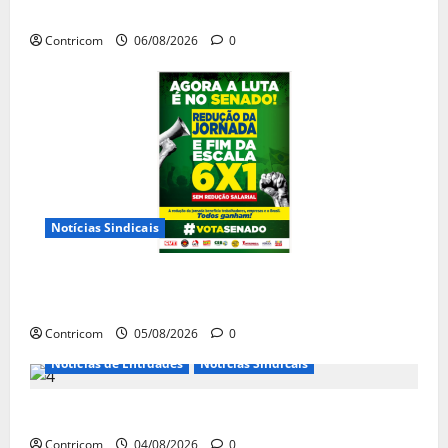
jornada de trabalho e prioridade para pautas do agro
Contricom
06/08/2026
0
Notícias Sindicais
Centrais Sindicais alinham panfletagem para o Dia
Nacional de Luta
Contricom
05/08/2026
0
Notícias de Entidades
Notícias Sindicais
Dia 10/08: TODOS JUNTOS!
Contricom
04/08/2026
0