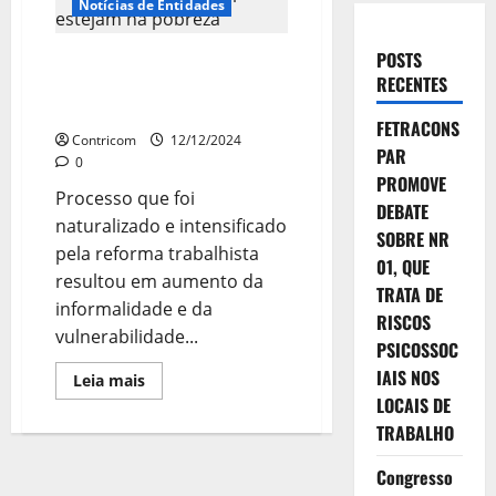
Notícias de Entidades
POSTS
Precarização faz com que 14%
RECENTES
das pessoas ocupadas estejam
na pobreza
FETRACONS
Contricom
12/12/2024
PAR
0
PROMOVE
Processo que foi
DEBATE
naturalizado e intensificado
SOBRE NR
pela reforma trabalhista
01, QUE
resultou em aumento da
TRATA DE
informalidade e da
RISCOS
vulnerabilidade...
PSICOSSOC
IAIS NOS
Leia
Leia mais
mais
LOCAIS DE
sobre
Precarização
TRABALHO
faz
com
que
Congresso
14%