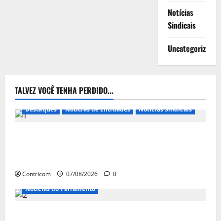
Notícias
Sindicais
Uncategorized
TALVEZ VOCÊ TENHA PERDIDO...
Destaques
Notícias de Entidades
Notícias Sindicais
FETRACONSPAR PROMOVE DEBATE SOBRE NR 01,
QUE TRATA DE RISCOS PSICOSSOCIAIS NOS LOCAIS
DE TRABALHO
Contricom
07/08/2026
0
Notícias do Parlamento
Congresso retorna com dúvidas sobre PEC da