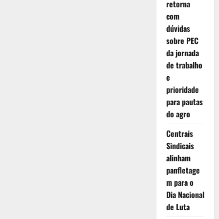
retorna
das
pessoas
com
ocupadas
estejam
dúvidas
na
pobreza
sobre PEC
da jornada
de trabalho
e
prioridade
para pautas
do agro
Centrais
Sindicais
alinham
panfletage
m para o
Dia Nacional
de Luta