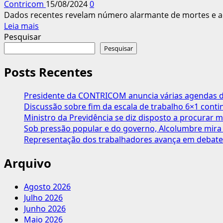
Contricom
15/08/2024
0
trabalhista,
Dados recentes revelam número alarmante de mortes e aci
70%
Leia
Leia mais
dos
mais
Pesquisar
informais
sobre
Pesquisar
querem
Acidentes
voltar
de
Posts Recentes
a
Trabalho
ser
na
CLT,
Presidente da CONTRICOM anuncia várias agendas de
Construção:
diz
Discussão sobre fim da escala de trabalho 6×1 cont
2.888
pesquisa
Ministro da Previdência se diz disposto a procurar m
mortes
Sob pressão popular e do governo, Alcolumbre mira 
no
Representação dos trabalhadores avança em debate
ano
de
Arquivo
2023
Agosto 2026
Julho 2026
Junho 2026
Maio 2026