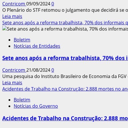
Contricom
09/09/2024
0
é
O Plenário do STF retomou o julgamento que decidirá se o 
reconhecida
Leia
Leia mais
como
mais
Sete anos após a reforma trabalhista, 70% dos informais q
precarizante
sobre
Supremo
Boletim
retoma
Notícias de Entidades
julgamento
sobre
Sete anos após a reforma trabalhista, 70% dos 
validade
do
Contricom
21/08/2024
0
contrato
Uma pesquisa do Instituto Brasileiro de Economia da FGV 
de
Leia
Leia mais
trabalho
mais
Acidentes de Trabalho na Construção: 2.888 mortes no an
intermitente
sobre
Boletim
Sete
Notícias do Governo
anos
após
Acidentes de Trabalho na Construção: 2.888 mo
a
reforma