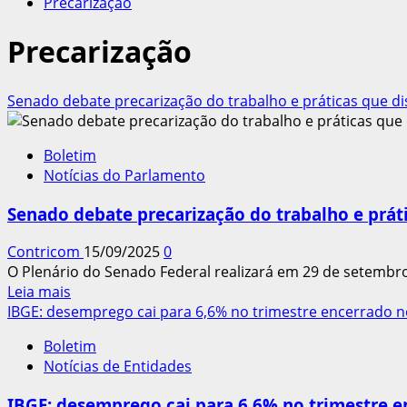
Precarização
Precarização
Senado debate precarização do trabalho e práticas que di
Boletim
Notícias do Parlamento
Senado debate precarização do trabalho e prát
Contricom
15/09/2025
0
O Plenário do Senado Federal realizará em 29 de setembr
Leia
Leia mais
mais
IBGE: desemprego cai para 6,6% no trimestre encerrado 
sobre
Boletim
Senado
Notícias de Entidades
debate
precarização
IBGE: desemprego cai para 6,6% no trimestre 