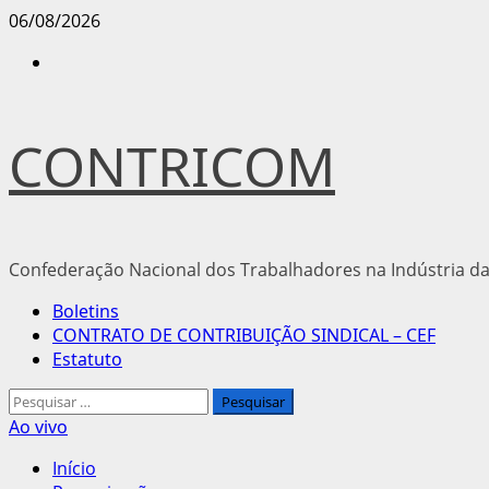
Avançar
06/08/2026
para
Instagram
o
conteúdo
CONTRICOM
Confederação Nacional dos Trabalhadores na Indústria da
Menu
Boletins
principal
CONTRATO DE CONTRIBUIÇÃO SINDICAL – CEF
Estatuto
Pesquisar
por:
Ao vivo
Início