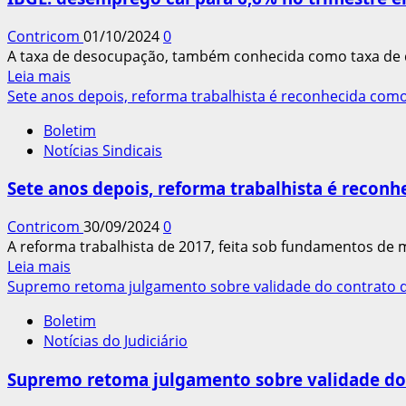
do
trabalho
Contricom
01/10/2024
0
e
A taxa de desocupação, também conhecida como taxa de d
práticas
Leia
Leia mais
que
mais
Sete anos depois, reforma trabalhista é reconhecida como
disfarçam
sobre
vínculo
Boletim
IBGE:
empregatício
Notícias Sindicais
desemprego
cai
Sete anos depois, reforma trabalhista é recon
para
6,6%
Contricom
30/09/2024
0
no
A reforma trabalhista de 2017, feita sob fundamentos de mo
trimestre
Leia
Leia mais
encerrado
mais
Supremo retoma julgamento sobre validade do contrato d
no
sobre
mês
Boletim
Sete
de
Notícias do Judiciário
anos
agosto
depois,
Supremo retoma julgamento sobre validade do 
reforma
trabalhista