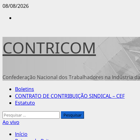
Avançar
08/08/2026
para
Instagram
o
conteúdo
CONTRICOM
Confederação Nacional dos Trabalhadores na Indústria da
Menu
Boletins
principal
CONTRATO DE CONTRIBUIÇÃO SINDICAL – CEF
Estatuto
Pesquisar
por:
Ao vivo
Início