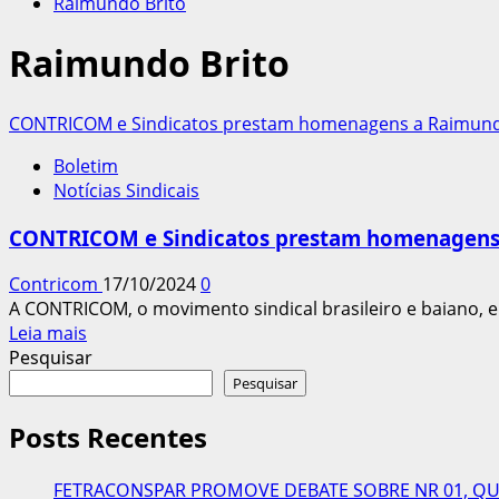
Raimundo Brito
Raimundo Brito
CONTRICOM e Sindicatos prestam homenagens a Raimund
Boletim
Notícias Sindicais
CONTRICOM e Sindicatos prestam homenagens
Contricom
17/10/2024
0
A CONTRICOM, o movimento sindical brasileiro e baiano, 
Leia
Leia mais
mais
Pesquisar
sobre
Pesquisar
CONTRICOM
e
Posts Recentes
Sindicatos
prestam
FETRACONSPAR PROMOVE DEBATE SOBRE NR 01, QUE