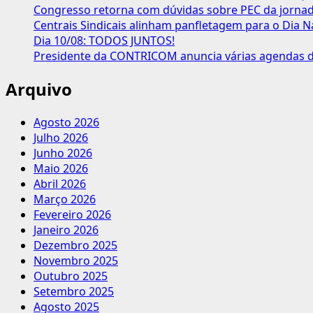
homenagens
Congresso retorna com dúvidas sobre PEC da jornada
a
Centrais Sindicais alinham panfletagem para o Dia N
Raimundo
Dia 10/08: TODOS JUNTOS!
Brito
Presidente da CONTRICOM anuncia várias agendas de
Arquivo
Agosto 2026
Julho 2026
Junho 2026
Maio 2026
Abril 2026
Março 2026
Fevereiro 2026
Janeiro 2026
Dezembro 2025
Novembro 2025
Outubro 2025
Setembro 2025
Agosto 2025