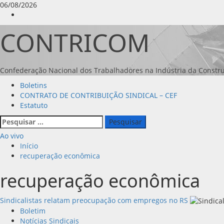
Avançar
06/08/2026
para
Instagram
o
CONTRICOM
conteúdo
Confederação Nacional dos Trabalhadores na Indústria da Constru
Menu
Boletins
principal
CONTRATO DE CONTRIBUIÇÃO SINDICAL – CEF
Estatuto
Pesquisar
por:
Ao vivo
Início
recuperação econômica
recuperação econômica
Sindicalistas relatam preocupação com empregos no RS
Boletim
Notícias Sindicais