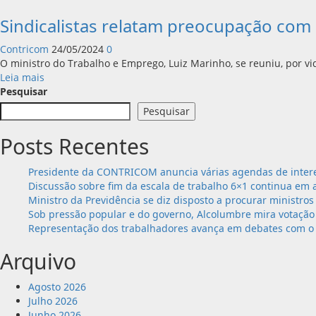
Sindicalistas relatam preocupação co
Contricom
24/05/2024
0
O ministro do Trabalho e Emprego, Luiz Marinho, se reuniu, por vi
Leia
Leia mais
mais
Pesquisar
sobre
Pesquisar
Sindicalistas
relatam
Posts Recentes
preocupação
com
Presidente da CONTRICOM anuncia várias agendas de intere
empregos
Discussão sobre fim da escala de trabalho 6×1 continua em 
no
Ministro da Previdência se diz disposto a procurar ministros
RS
Sob pressão popular e do governo, Alcolumbre mira votação 
Representação dos trabalhadores avança em debates com o 
Arquivo
Agosto 2026
Julho 2026
Junho 2026