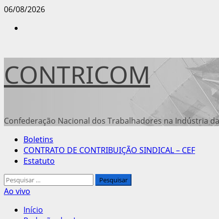
Avançar
06/08/2026
para
Instagram
o
conteúdo
CONTRICOM
Confederação Nacional dos Trabalhadores na Indústria da
Menu
Boletins
principal
CONTRATO DE CONTRIBUIÇÃO SINDICAL – CEF
Estatuto
Pesquisar
por:
Ao vivo
Início