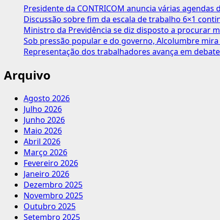
às
Presidente da CONTRICOM anuncia várias agendas de
Confederações
Discussão sobre fim da escala de trabalho 6×1 cont
e
Ministro da Previdência se diz disposto a procurar m
Centrais
Sob pressão popular e do governo, Alcolumbre mira 
contra
Representação dos trabalhadores avança em debate
o
Veto
Arquivo
ao
Projeto
Agosto 2026
da
Julho 2026
Desoneração
Junho 2026
da
Maio 2026
Folha,
Abril 2026
pela
Março 2026
Redução
Fevereiro 2026
dos
Janeiro 2026
Juros
Dezembro 2025
e
Novembro 2025
a
Outubro 2025
Reforma
Setembro 2025
Tributária