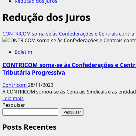
Redução dos Juros
Redução dos Juros
CONTRICOM soma-se às Confederações e Centrais contra o 
Boletim
CONTRICOM soma-se às Confederações e Centrai
Tributária Progressiva
Contricom
28/11/2023
A CONTRICOM somou-se às Centrais Sindicais e as entidad
Leia
Leia mais
mais
Pesquisar
sobre
Pesquisar
CONTRICOM
soma-
Posts Recentes
se