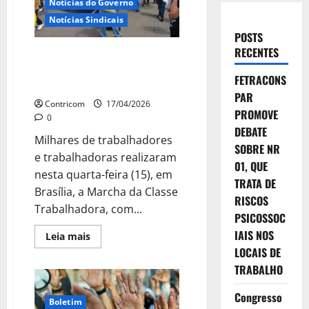
Notícias do Governo
Notícias Sindicais
POSTS
RECENTES
Trabalhadores da construção e
do mobiliário participam da
FETRACONS
Marcha da CONCLAT em Brasília
PAR
Contricom
17/04/2026
PROMOVE
0
DEBATE
Milhares de trabalhadores
SOBRE NR
e trabalhadoras realizaram
01, QUE
nesta quarta-feira (15), em
TRATA DE
Brasília, a Marcha da Classe
RISCOS
Trabalhadora, com...
PSICOSSOC
IAIS NOS
Leia
Leia mais
mais
LOCAIS DE
sobre
Trabalhadores
TRABALHO
da
construção
e
Congresso
Boletim
do