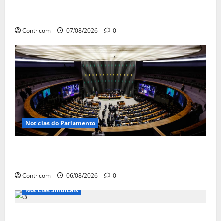
QUE TRATA DE RISCOS PSICOSSOCIAIS NOS LOCAIS
DE TRABALHO
Contricom
07/08/2026
0
Notícias do Parlamento
Congresso retorna com dúvidas sobre PEC da
jornada de trabalho e prioridade para pautas do agro
Contricom
06/08/2026
0
Notícias Sindicais
Centrais Sindicais alinham panfletagem para o Dia