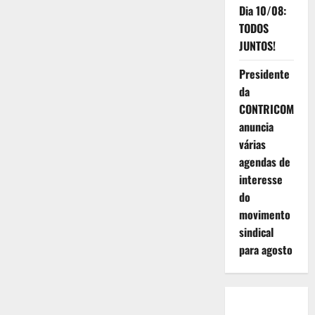
greves,
Dia 10/08:
em
2023,
TODOS
foram
para
JUNTOS!
manter
direitos
Presidente
da
CONTRICOM
anuncia
várias
agendas de
interesse
do
movimento
sindical
para agosto