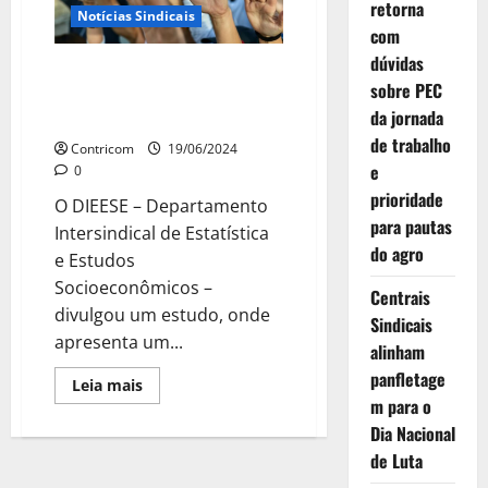
mobiliário
retorna
Notícias Sindicais
participam
com
da
Marcha
dúvidas
da
Cerca de 78% das greves, em
CONCLAT
sobre PEC
2023, foram para manter
em
Brasília
da jornada
direitos
de trabalho
Contricom
19/06/2024
e
0
prioridade
O DIEESE – Departamento
para pautas
Intersindical de Estatística
do agro
e Estudos
Socioeconômicos –
Centrais
divulgou um estudo, onde
Sindicais
apresenta um...
alinham
panfletage
Leia
Leia mais
mais
m para o
sobre
Cerca
Dia Nacional
de
de Luta
78%
das