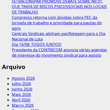
FETRACONSPAR PROMOVE DEBATE SOBRE NR 01,
assistencial
QUE TRATA DE RISCOS PSICOSSOCIAIS NOS LOCAIS
ou
DE TRABALHO
de
Congresso retorna com dúvidas sobre PEC da
negociação
jornada de trabalho e prioridade para pautas do
coletiva
agro
Centrais Sindicais alinham panfletagem para o Dia
Nacional de Luta
Dia 10/08: TODOS JUNTOS!
Presidente da CONTRICOM anuncia várias agendas
de interesse do movimento sindical para agosto
Arquivo
Agosto 2026
Julho 2026
Junho 2026
Maio 2026
Abril 2026
Março 2026