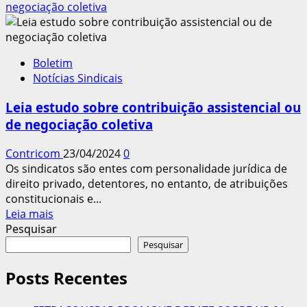
sobre
negociação coletiva
CONTRICOM:
TODAS
NOSSAS
Boletim
HOMENAGENS
Notícias Sindicais
AOS
TRABALHADORES
Leia estudo sobre contribuição assistencial ou
DO
de negociação coletiva
BRASIL!
Contricom
23/04/2024
0
Os sindicatos são entes com personalidade jurídica de
direito privado, detentores, no entanto, de atribuições
constitucionais e...
Leia
Leia mais
mais
Pesquisar
sobre
Pesquisar
Leia
estudo
Posts Recentes
sobre
contribuição