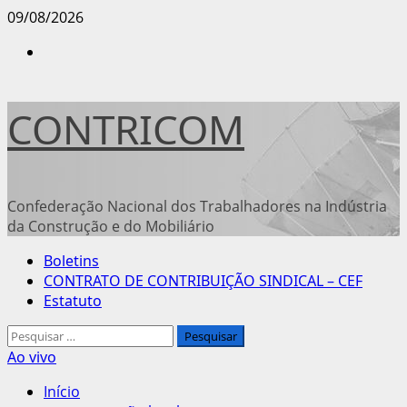
Avançar
09/08/2026
para
Instagram
o
conteúdo
CONTRICOM
Confederação Nacional dos Trabalhadores na Indústria
da Construção e do Mobiliário
Menu
Boletins
principal
CONTRATO DE CONTRIBUIÇÃO SINDICAL – CEF
Estatuto
Pesquisar
por:
Ao vivo
Início