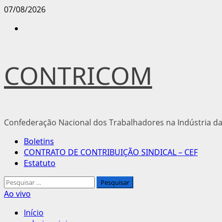
Avançar
07/08/2026
para
Instagram
o
conteúdo
CONTRICOM
Confederação Nacional dos Trabalhadores na Indústria da
Menu
Boletins
principal
CONTRATO DE CONTRIBUIÇÃO SINDICAL – CEF
Estatuto
Pesquisar
por:
Ao vivo
Início