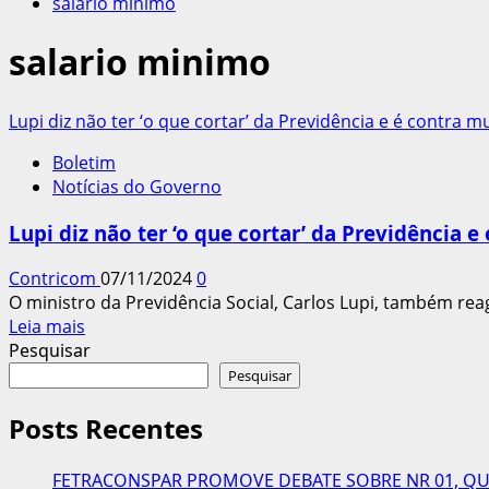
salario minimo
salario minimo
Lupi diz não ter ‘o que cortar’ da Previdência e é contra
Boletim
Notícias do Governo
Lupi diz não ter ‘o que cortar’ da Previdência
Contricom
07/11/2024
0
O ministro da Previdência Social, Carlos Lupi, também reag
Leia
Leia mais
mais
Pesquisar
sobre
Pesquisar
Lupi
diz
Posts Recentes
não
ter
FETRACONSPAR PROMOVE DEBATE SOBRE NR 01, QUE