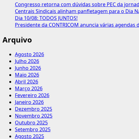
‘o
Congresso retorna com dúvidas sobre PEC da jornada
que
Centrais Sindicais alinham panfletagem para o Dia N
cortar’
Dia 10/08: TODOS JUNTOS!
da
Presidente da CONTRICOM anuncia várias agendas de
Previdência
e
Arquivo
é
contra
Agosto 2026
mudança
Julho 2026
no
Junho 2026
SM
Maio 2026
Abril 2026
Março 2026
Fevereiro 2026
Janeiro 2026
Dezembro 2025
Novembro 2025
Outubro 2025
Setembro 2025
Agosto 2025