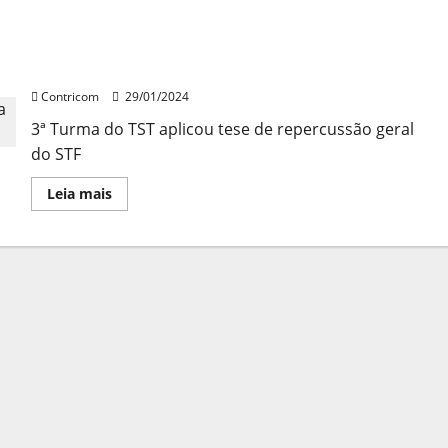
Construtora não poderá fazer dispensa em Massa
sem Participação Sindical
Contricom
29/01/2024
3ª Turma do TST aplicou tese de repercussão geral
do STF
Leia
Leia mais
mais
sobre
Construtora
não
poderá
fazer
dispensa
em
Massa
sem
Participação
Sindical