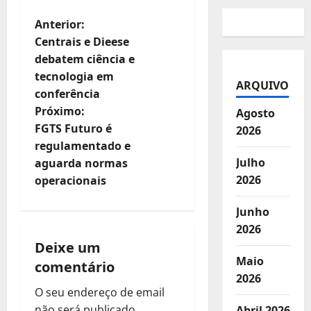
N
Anterior:
Centrais e Dieese
a
debatem ciência e
tecnologia em
v
ARQUIVO
conferência
e
Próximo:
Agosto
FGTS Futuro é
2026
g
regulamentado e
Julho
aguarda normas
a
2026
operacionais
ç
Junho
ã
2026
Deixe um
o
Maio
comentário
2026
d
O seu endereço de email
não será publicado.
Abril 2026