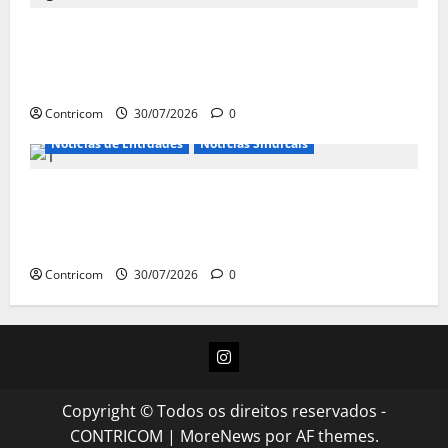
Ministro da Previdência se diz disposto a
procurar ministros do STF para alertar
sobre a pejotização
Contricom
30/07/2026
0
Notícias de Entidades
Notícias Sindicais
Sob pressão popular e do governo,
Alcolumbre mira votação da PEC da 6×1 só
depois das eleições
Contricom
30/07/2026
0
Instagram
Copyright © Todos os direitos reservados -
CONTRICOM
|
MoreNews
por AF themes.