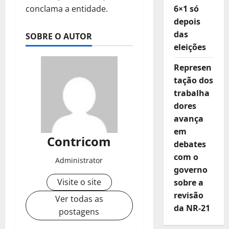
conclama a entidade.
6×1 só
depois
das
SOBRE O AUTOR
eleições
Represen
tação dos
trabalha
dores
avança
em
Contricom
debates
com o
Administrator
governo
Visite o site
sobre a
revisão
Ver todas as
da NR-21
postagens