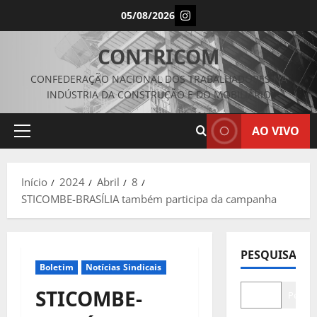
Avançar
Instagram
05/08/2026
para
o
CONTRICOM
conteúdo
CONFEDERAÇÃO NACIONAL DOS TRABALHADORES NA
INDÚSTRIA DA CONSTRUÇÃO E DO MOBILIÁRIO
AO VIVO
Menu
principal
Início
2024
Abril
8
STICOMBE-BRASÍLIA também participa da campanha
PESQUISAR
Boletim
Notícias Sindicais
STICOMBE-
Pesqui