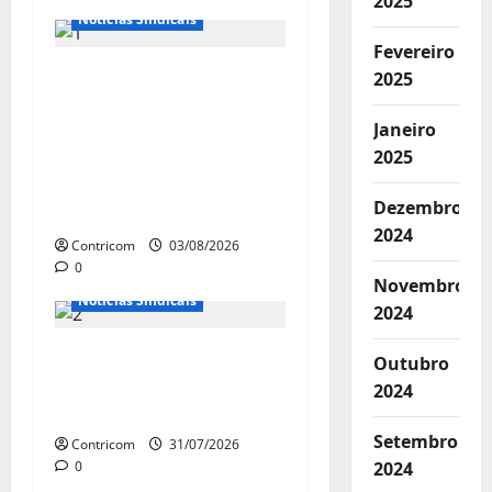
2025
Notícias Sindicais
Fevereiro
Presidente da
2025
CONTRICOM anuncia
Janeiro
várias agendas de
2025
interesse do
movimento sindical
Dezembro
para agosto
2024
Contricom
03/08/2026
0
Notícias de Entidades
Novembro
Notícias Sindicais
2024
Discussão sobre fim da
Outubro
escala de trabalho 6×1
2024
continua em agosto
Setembro
Contricom
31/07/2026
0
2024
Notícias de Entidades