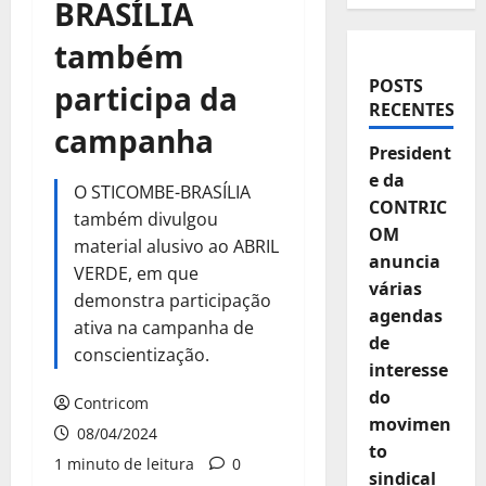
BRASÍLIA
também
POSTS
participa da
RECENTES
campanha
President
e da
O STICOMBE-BRASÍLIA
CONTRIC
também divulgou
OM
material alusivo ao ABRIL
anuncia
VERDE, em que
várias
demonstra participação
agendas
ativa na campanha de
de
conscientização.
interesse
do
Contricom
movimen
08/04/2024
to
1 minuto de leitura
0
sindical