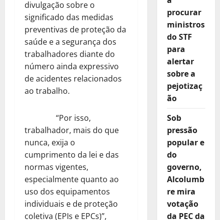
a
divulgação sobre o
procurar
significado das medidas
ministros
preventivas de proteção da
do STF
saúde e a segurança dos
para
trabalhadores diante do
alertar
número ainda expressivo
sobre a
de acidentes relacionados
pejotizaç
ao trabalho.
ão
“Por isso,
Sob
trabalhador, mais do que
pressão
nunca, exija o
popular e
cumprimento da lei e das
do
normas vigentes,
governo,
especialmente quanto ao
Alcolumb
uso dos equipamentos
re mira
individuais e de proteção
votação
coletiva (EPIs e EPCs)”,
da PEC da