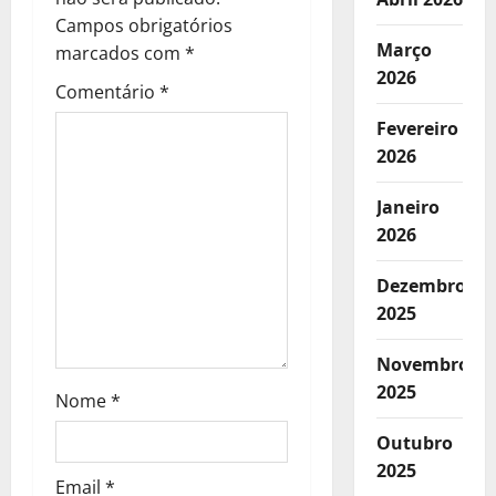
e
Campos obrigatórios
Março
a
marcados com
*
2026
Comentário
*
r
Fevereiro
t
2026
i
Janeiro
2026
g
o
Dezembro
2025
s
Novembro
2025
Nome
*
Outubro
2025
Email
*