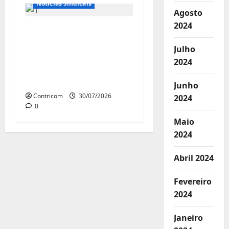
Notícias Sindicais
Agosto
2024
Sob pressão popular e
do governo,
Julho
Alcolumbre mira
2024
votação da PEC da 6×1
só depois das eleições
Junho
Contricom
30/07/2026
2024
0
Maio
2024
Abril 2024
Fevereiro
2024
Janeiro