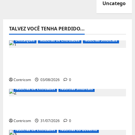
Uncategorize
TALVEZ VOCÊ TENHA PERDIDO...
Destaques
Notícias de Entidades
Notícias Sindicais
Presidente da CONTRICOM anuncia várias
agendas de interesse do movimento
sindical para agosto
Contricom
03/08/2026
0
Notícias de Entidades
Notícias Sindicais
Discussão sobre fim da escala de trabalho
6×1 continua em agosto
Contricom
31/07/2026
0
Notícias de Entidades
Notícias do Governo