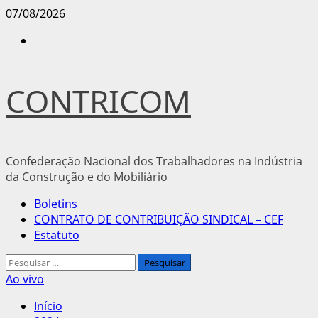
Avançar
07/08/2026
para
Instagram
o
conteúdo
CONTRICOM
Confederação Nacional dos Trabalhadores na Indústria
da Construção e do Mobiliário
Menu
Boletins
principal
CONTRATO DE CONTRIBUIÇÃO SINDICAL – CEF
Estatuto
Pesquisar
por:
Ao vivo
Início