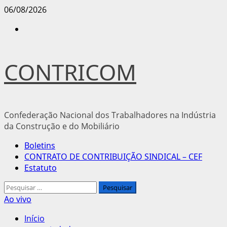
Avançar
06/08/2026
para
Instagram
o
conteúdo
CONTRICOM
Confederação Nacional dos Trabalhadores na Indústria
da Construção e do Mobiliário
Menu
Boletins
principal
CONTRATO DE CONTRIBUIÇÃO SINDICAL – CEF
Estatuto
Pesquisar
por:
Ao vivo
Início