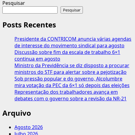
mais
Pesquisar
sobre
Pesquisar
Precarização
faz
Posts Recentes
com
que
Presidente da CONTRICOM anuncia várias agendas
14%
de interesse do movimento sindical para agosto
das
Discussão sobre fim da escala de trabalho 6×1
pessoas
continua em agosto
ocupadas
Ministro da Previdência se diz disposto a procurar
estejam
ministros do STF para alertar sobre a pejotização
na
Sob pressão popular e do governo, Alcolumbre
pobreza
mira votação da PEC da 6×1 só depois das eleições
Representação dos trabalhadores avança em
debates com o governo sobre a revisão da NR-21
Arquivo
Agosto 2026
Julho 2026