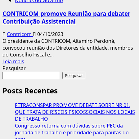
Notícias do Governo
Estatuto
do
CONTRICOM promove Reunião para debater
Trabalho
Contribuição Assistencial
em
Joinville
Contricom
04/10/2023
(SC)
O presidente da CONTRICOM, Altamiro Perdoná,
convocou reunião dos Diretores da entidade, membros
do Conselho Fiscal e...
Leia
Leia mais
mais
Pesquisar
sobre
Pesquisar
CONTRICOM
promove
Posts Recentes
Reunião
para
FETRACONSPAR PROMOVE DEBATE SOBRE NR 01,
debater
QUE TRATA DE RISCOS PSICOSSOCIAIS NOS LOCAIS
Contribuição
DE TRABALHO
Assistencial
Congresso retorna com dúvidas sobre PEC da
jornada de trabalho e prioridade para pautas do