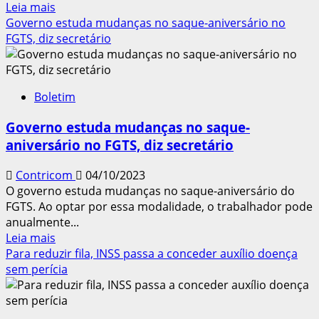
Leia
Leia mais
mais
Governo estuda mudanças no saque-aniversário no
sobre
FGTS, diz secretário
STF
decide
que
Boletim
Congresso
deve
Governo estuda mudanças no saque-
regulamentar
aniversário no FGTS, diz secretário
a
licença-
Contricom
04/10/2023
paternidade
O governo estuda mudanças no saque-aniversário do
FGTS. Ao optar por essa modalidade, o trabalhador pode
anualmente...
Leia
Leia mais
mais
Para reduzir fila, INSS passa a conceder auxílio doença
sobre
sem perícia
Governo
estuda
mudanças