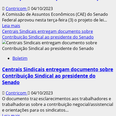
fica
Contricom
04/10/2023
1,5%
A Comissão de Assuntos Econômicos (CAE) do Senado
acima
Federal aprovou nesta terça-feira (3) o projeto de lei...
da
Leia
Leia mais
inflação,
mais
Centrais Sindicais entregam documento sobre
mostra
sobre
Contribuição Sindical ao presidente do Senado
Fipe
Comissão
aprova
projeto
Boletim
que
impede
Centrais Sindicais entregam documento sobre
cobrança
Contribuição Sindical ao presidente do
de
Senado
contribuição
sem
Contricom
04/10/2023
autorização
O documento traz esclarecimentos aos trabalhadores e
trabalhadoras sobre a contribuição negocial/assistencial
e orientações para os sindicatos...
Leia
Leia mais