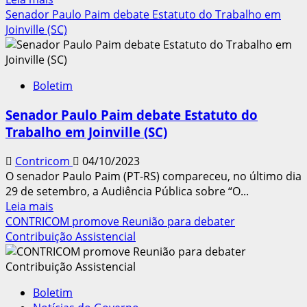
mais
Senador Paulo Paim debate Estatuto do Trabalho em
sobre
Joinville (SC)
Centrais
Sindicais
entregam
Boletim
documento
sobre
Senador Paulo Paim debate Estatuto do
Contribuição
Trabalho em Joinville (SC)
Sindical
ao
Contricom
04/10/2023
presidente
O senador Paulo Paim (PT-RS) compareceu, no último dia
do
29 de setembro, a Audiência Pública sobre “O...
Senado
Leia
Leia mais
mais
CONTRICOM promove Reunião para debater
sobre
Contribuição Assistencial
Senador
Paulo
Paim
Boletim
debate