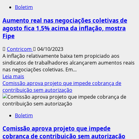
cresce
Boletim
0,4%
de
Aumento real nas negociações coletivas de
julho
agosto fica 1,5% acima da inflação, mostra
para
Fipe
agosto
Contricom
04/10/2023
A inflação relativamente baixa tem propiciado aos
sindicatos de trabalhadores alcançarem aumentos reais
nas negociações coletivas. Em...
Leia
Leia mais
mais
Comissão aprova projeto que impede cobrança de
sobre
contribuição sem autorização
Aumento
real
nas
Boletim
negociações
coletivas
Comissão aprova projeto que impede
de
cobrança de contribuição sem autorização
agosto