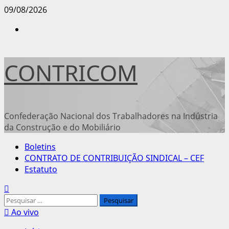
Avançar
09/08/2026
para
Instagram
o
conteúdo
CONTRICOM
Confederação Nacional dos Trabalhadores na Indústria
da Construção e do Mobiliário
Menu
Boletins
principal
CONTRATO DE CONTRIBUIÇÃO SINDICAL – CEF
Estatuto
Pesquisar
por:
Ao vivo