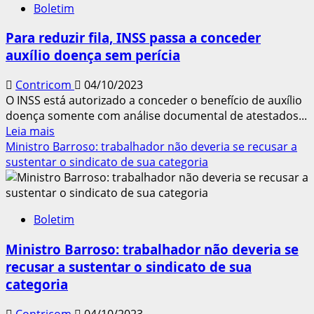
Boletim
no
saque-
Para reduzir fila, INSS passa a conceder
aniversário
auxílio doença sem perícia
no
FGTS,
Contricom
04/10/2023
diz
O INSS está autorizado a conceder o benefício de auxílio
secretário
doença somente com análise documental de atestados...
Leia
Leia mais
mais
Ministro Barroso: trabalhador não deveria se recusar a
sobre
sustentar o sindicato de sua categoria
Para
reduzir
fila,
Boletim
INSS
passa
Ministro Barroso: trabalhador não deveria se
a
recusar a sustentar o sindicato de sua
conceder
categoria
auxílio
doença
Contricom
04/10/2023