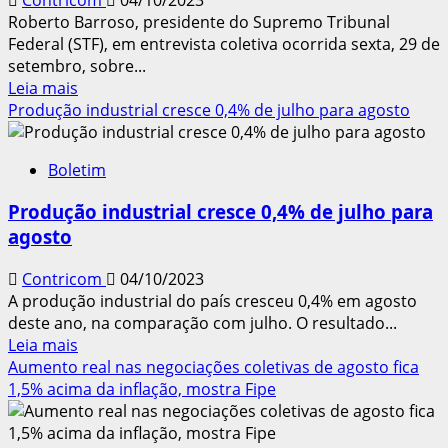
sem
Roberto Barroso, presidente do Supremo Tribunal
perícia
Federal (STF), em entrevista coletiva ocorrida sexta, 29 de
setembro, sobre...
Leia
Leia mais
mais
Produção industrial cresce 0,4% de julho para agosto
sobre
Ministro
Boletim
Barroso:
trabalhador
Produção industrial cresce 0,4% de julho para
não
agosto
deveria
se
Contricom
04/10/2023
recusar
A produção industrial do país cresceu 0,4% em agosto
a
deste ano, na comparação com julho. O resultado...
sustentar
Leia
Leia mais
o
mais
Aumento real nas negociações coletivas de agosto fica
sindicato
sobre
1,5% acima da inflação, mostra Fipe
de
Produção
sua
industrial
categoria