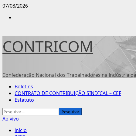
Avançar
07/08/2026
para
Instagram
o
conteúdo
CONTRICOM
Confederação Nacional dos Trabalhadores na Indústria da
Menu
Boletins
principal
CONTRATO DE CONTRIBUIÇÃO SINDICAL – CEF
Estatuto
Pesquisar
por:
Ao vivo
Início