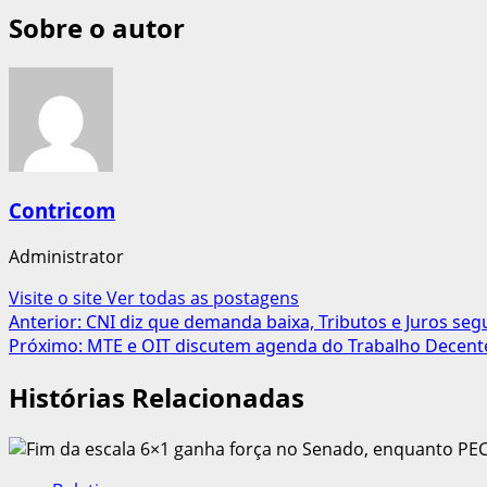
Sobre o autor
Contricom
Administrator
Visite o site
Ver todas as postagens
Navegação
Anterior:
CNI diz que demanda baixa, Tributos e Juros s
Próximo:
MTE e OIT discutem agenda do Trabalho Decent
de
Histórias Relacionadas
artigos