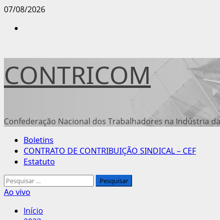
Avançar
07/08/2026
para
Instagram
o
conteúdo
CONTRICOM
Confederação Nacional dos Trabalhadores na Indústria da
Menu
Boletins
principal
CONTRATO DE CONTRIBUIÇÃO SINDICAL – CEF
Estatuto
Pesquisar
por:
Ao vivo
Início