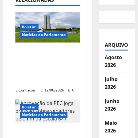
o
RELACIONADAS
d
e
Boletim
Notícias do Parlamento
a
ARQUIVO
r
Fim da escala 6×1
Agosto
ganha força no
t
2026
Senado, enquanto PEC
patronal perde apoio e
i
Julho
entra em declínio
2026
g
Contricom
12/06/2026
0
Junho
o
Boletim
2026
s
Notícias do Parlamento
Maio
Aprovação da PEC joga
2026