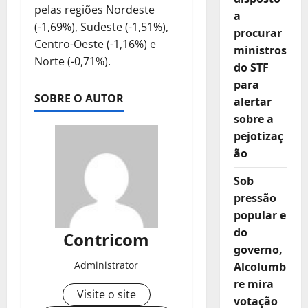
pelas regiões Nordeste
a
(-1,69%), Sudeste (-1,51%),
procurar
Centro-Oeste (-1,16%) e
ministros
Norte (-0,71%).
do STF
para
SOBRE O AUTOR
alertar
sobre a
pejotizaç
ão
Sob
pressão
popular e
do
Contricom
governo,
Administrator
Alcolumb
re mira
Visite o site
votação