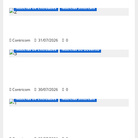
Notícias de Entidades
Notícias Sindicais
Discussão sobre fim da escala de trabalho
6×1 continua em agosto
Contricom
31/07/2026
0
Notícias de Entidades
Notícias do Governo
Ministro da Previdência se diz disposto a
procurar ministros do STF para alertar
sobre a pejotização
Contricom
30/07/2026
0
Notícias de Entidades
Notícias Sindicais
Sob pressão popular e do governo,
Alcolumbre mira votação da PEC da 6×1 só
depois das eleições