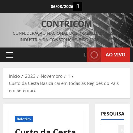
Avançar
Instagram
06/08/2026
para
o
CONTRICOM
conteúdo
CONFEDERAÇÃO NACIONAL DOS TRABALHADORES NA
INDÚSTRIA DA CONSTRUÇÃO E DO MOBILIÁRIO
AO VIVO
Menu
principal
Início
2023
Novembro
1
Custo da Cesta Básica cai em todas as Regiões do País
em Setembro
PESQUISAR
Boletim
Custo da Cesta
Pesqui